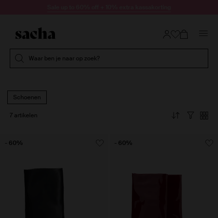
Doorgaan naar artikel
Sale up to 60% off + 10% extra kassakorting
Submit search
Waar ben je naar op zoek?
Schoenen
7 artikelen
- 60%
- 60%