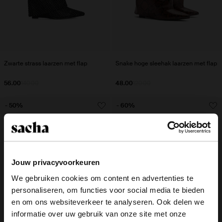
Zwarte strass laarzen met flap
Snake hoge sleehak laarzen met flap
56.00
140.00
48.00
120.00
- 50%
- 60%
Jouw privacyvoorkeuren
We gebruiken cookies om content en advertenties te
personaliseren, om functies voor social media te bieden
×
en om ons websiteverkeer te analyseren. Ook delen we
View this website in English?
informatie over uw gebruik van onze site met onze