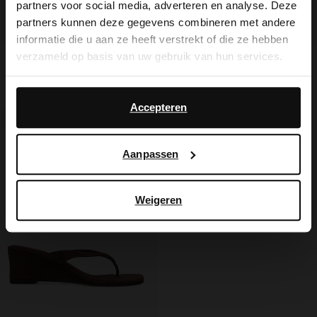
partners voor social media, adverteren en analyse. Deze
It looks like your language isn't Dutch. Would
partners kunnen deze gegevens combineren met andere
you like to switch to English?
informatie die u aan ze heeft verstrekt of die ze hebben
verzameld op basis van uw gebruik van hun services.
Snake muiltjes met sleehak
Beige sleehak sandalen
Yes, switch to
No, stay in Dutch
English
Daarnaast werken wij samen met Google voor
35.00
69.99
32.00
79.98
advertentie- en meetdoeleinden. Meer informatie over
Accepteren
hoe Google uw persoonsgegevens gebruikt, vindt u op
Google’s pagina over zakelijke veiligheid en privacy
.
Aanpassen
Weigeren