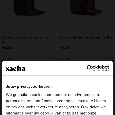
Zwarte hoge sleehak laarzen met
Snake hoge sleehak laarzen met flap
flap
48.00
120.00
48.00
120.00
- 50%
- 60%
Jouw privacyvoorkeuren
We gebruiken cookies om content en advertenties te
personaliseren, om functies voor social media te bieden
×
en om ons websiteverkeer te analyseren. Ook delen we
View this website in English?
informatie over uw gebruik van onze site met onze