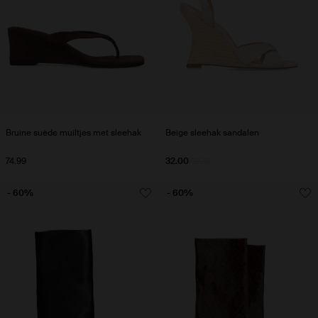
Bruine suède muiltjes met sleehak
Beige sleehak sandalen
74.99
32.00
79.98
- 60%
- 60%