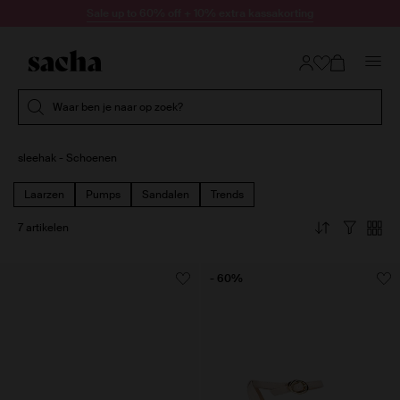
Doorgaan naar artikel
Sale up to 60% off + 10% extra kassakorting
Submit search
Waar ben je naar op zoek?
sleehak - Schoenen
Laarzen
Pumps
Sandalen
Trends
7 artikelen
- 60%