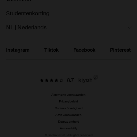
Studentenkorting
NL | Nederlands
Instagram
Tiktok
Facebook
Pinterest
8.7
Algemene voorwaarden
Privacybeleid
Cookies & veiligheid
Actievoorwaarden
Duurzaamheid
Accessibility
© Sacha 2026 | All rights reserved