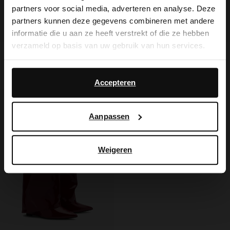
partners voor social media, adverteren en analyse. Deze
It looks like your language isn't Dutch. Would
partners kunnen deze gegevens combineren met andere
you like to switch to English?
informatie die u aan ze heeft verstrekt of die ze hebben
verzameld op basis van uw gebruik van hun services.
Snake muiltjes met sleehak
Zwarte strass laarzen met flap
Yes, switch to
No, stay in Dutch
English
Daarnaast werken wij samen met Google voor
35.00
69.99
56.00
140.00
advertentie- en meetdoeleinden. Meer informatie over
Accepteren
hoe Google uw persoonsgegevens gebruikt, vindt u op
- 60%
Google’s pagina over zakelijke veiligheid en privacy
.
Aanpassen
Weigeren