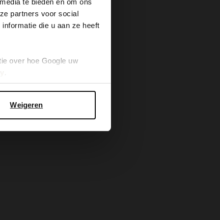
 media te bieden en om ons
ze partners voor social
nformatie die u aan ze heeft
tie over hoe Google uw
cy
.
Weigeren