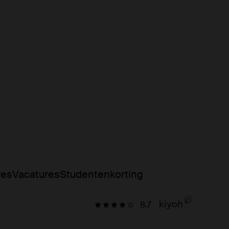
res
Vacatures
Studentenkorting
8.7