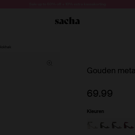
Sale up to 60% off + 10% extra kassakorting
blokhak
Gouden metal
69.99
Kleuren