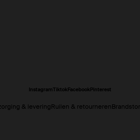
Instagram
Tiktok
Facebook
Pinterest
orging & levering
Ruilen & retourneren
Brandsto