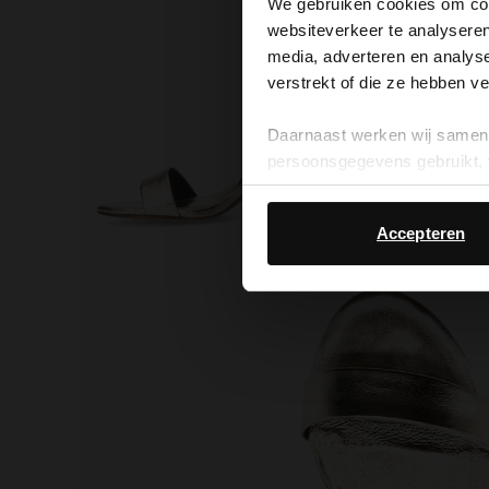
We gebruiken cookies om cont
websiteverkeer te analyseren
media, adverteren en analys
verstrekt of die ze hebben v
Daarnaast werken wij samen 
persoonsgegevens gebruikt, 
Accepteren