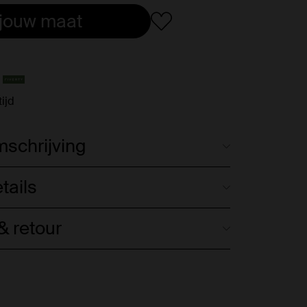
 jouw maat
ijd
schrijving
tails
 retour