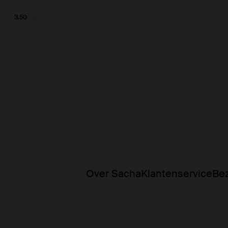
3.50
9.99
Over Sacha
Klantenservice
Bez