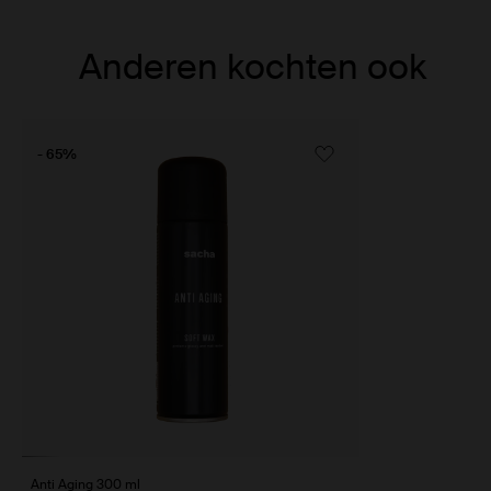
Item
Anderen kochten ook
1
of
1
- 65%
Anti Aging 300 ml