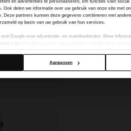
ent en advertenties te personaliseren, om functies voor social
. Ook delen we informatie over uw gebruik van onze site met on
It looks like your language isn't Dutch. Would you like to
e. Deze partners kunnen deze gegevens combineren met andere i
switch to English?
erzameld op basis van uw gebruik van hun services.
met Google voor advertentie- en meetdoeleinden. Meer informa
Yes, switch to English
No, stay in Dutch
vindt u op
Google’s pagina over zakelijke veiligheid en priva
Aanpassen