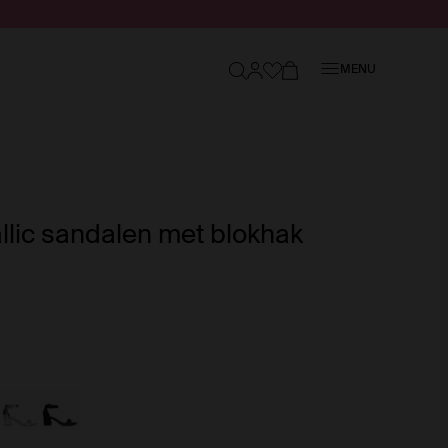
Sluiten
MENU
lic sandalen met blokhak