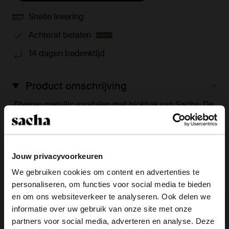
Snelle levering
Achteraf betalen
14 dagen bedenktijd
Product omschrijving
Zilveren metallic sandalen met blokhak van Sacha. De
hak sandalen hebben een blokhak met een hoogte van
6 cm en sluiten middels een enkelbandje met
zilverkleurige gespsluiting. De binnenzijde van de
sandalen is gemaakt van leer. Verzorg de hakken met
Jouw privacyvoorkeuren
de Collonil Metallic spray.
We gebruiken cookies om content en advertenties te
personaliseren, om functies voor social media te bieden
×
en om ons websiteverkeer te analyseren. Ook delen we
Product details
View this website in English?
informatie over uw gebruik van onze site met onze
partners voor social media, adverteren en analyse. Deze
Bezorgen & retour
It looks like your language isn't Dutch. Would