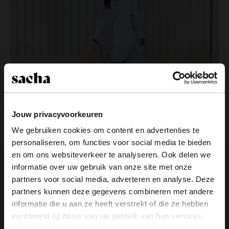
Jouw privacyvoorkeuren
Muiltjes
We gebruiken cookies om content en advertenties te
personaliseren, om functies voor social media te bieden
Muiltjes
zijn helemaal terug van weggeweest! Op
×
en om ons websiteverkeer te analyseren. Ook delen we
dit moment zijn het misschien zelfs wel de meest
View this website in English?
informatie over uw gebruik van onze site met onze
fashionable schoenen die je in je kast kun hebben
partners voor social media, adverteren en analyse. Deze
staan. Muiltjes stijlen, kan soms misschien wat
It looks like your language isn't Dutch. Would
partners kunnen deze gegevens combineren met andere
moeilijk zijn. Influencer Anneloes geeft ons een
you like to switch to English?
informatie die u aan ze heeft verstrekt of die ze hebben
flinke dosis aan inspiratie door haar muiltjes te
verzameld op basis van uw gebruik van hun services.
dragen met een oversized blouse en een paar
Yes, switch to