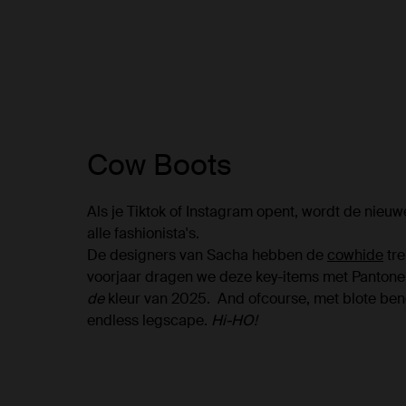
Cow Boots
Als je Tiktok of Instagram opent, wordt de nieu
alle fashionista's.
De designers van Sacha hebben de
cowhide
tre
voorjaar dragen we deze key-items met Pantone
de
kleur van 2025. And ofcourse, met blote be
endless legscape.
Hi-HO!