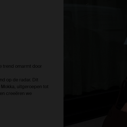
we trend omarmt door
nd op de radar. Dit
 Mokka, uitgeroepen tot
nen creeëren we