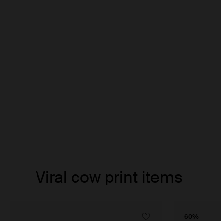
Item
Viral cow print items
1
of
4
- 60%