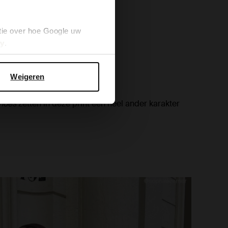
tie over hoe Google uw
cy
.
Weigeren
hoes
zetten in deze print een heel ander karakter