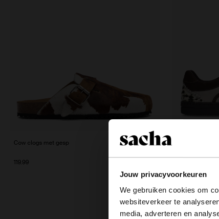
Cow clogs met gesp
Bruine suède co
119.99
52.00
130.00
Jouw privacyvoorkeuren
We gebruiken cookies om cont
websiteverkeer te analyseren
media, adverteren en analys