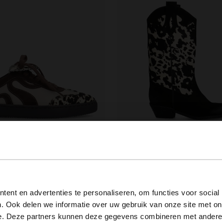
w print sneakers
Cow print suède cowboylaarzen
76.00
190.00
View this website in English?
ent en advertenties te personaliseren, om functies voor social
. Ook delen we informatie over uw gebruik van onze site met on
It looks like your language isn't Dutch. Would you like to
e. Deze partners kunnen deze gegevens combineren met andere i