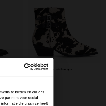
Cow print western enkellaarsjes
60.00
150.00
×
 media te bieden en om ons
ze partners voor social
nformatie die u aan ze heeft