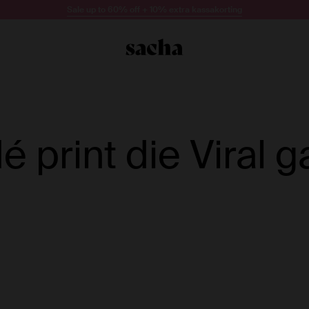
Sale up to 60% off + 10% extra kassakorting
dé print die Viral 