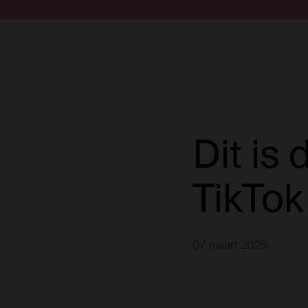
Doorgaan naar artikel
Submit search
Dit is 
TikTok
07 maart 2025