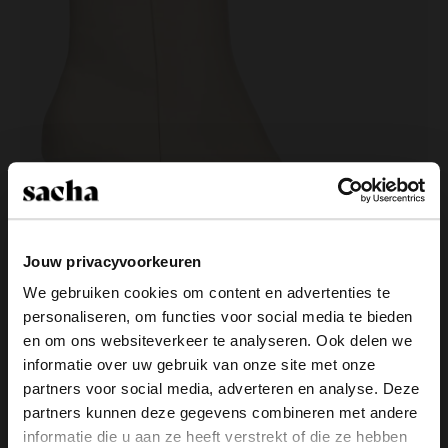
Jouw privacyvoorkeuren
We gebruiken cookies om content en advertenties te
personaliseren, om functies voor social media te bieden
×
Off white enkellaarsjes met blokhak
en om ons websiteverkeer te analyseren. Ook delen we
View this website in English?
informatie over uw gebruik van onze site met onze
99.99
partners voor social media, adverteren en analyse. Deze
It looks like your language isn't Dutch. Would
Schoenentrends
partners kunnen deze gegevens combineren met andere
you like to switch to English?
informatie die u aan ze heeft verstrekt of die ze hebben
Life is too short to wear boring shoes! Sacha zou Sacha