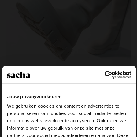
Leren laarzen
Jouw privacyvoorkeuren
It’s not all about the looks, het gaat zeker ook om de
We gebruiken cookies om content en advertenties te
kwaliteit. Daar staat de leren laars om bekend:
personaliseren, om functies voor social media te bieden
stevig én trendy! Een van de bekendste modellen
×
en om ons websiteverkeer te analyseren. Ook delen we
zijn de ultieme klassiekers: Chelsea Boots.
View this website in English?
informatie over uw gebruik van onze site met onze
Hiernaast zijn een paar stevige Sacha
biker boots
partners voor social media, adverteren en analyse. Deze