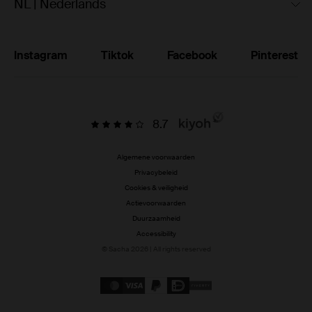
NL | Nederlands
Instagram
Tiktok
Facebook
Pinterest
8.7
Algemene voorwaarden
Privacybeleid
Cookies & veiligheid
Actievoorwaarden
Duurzaamheid
Accessibility
© Sacha 2026 | All rights reserved