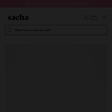
Doorgaan naar artikel
Sale up to 60% off + 10% extra kassakorting
Submit search
Waar ben je naar op zoek?