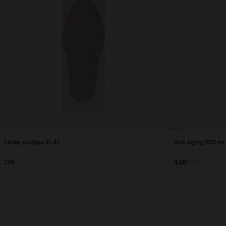
Leder zooltjes 41-42
Anti Aging 300 ml
7.99
3.50
9.99