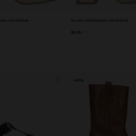
rsjes met blokhak
Gouden enkellaarsjes met blokhak
36.00
90.00
- 60%