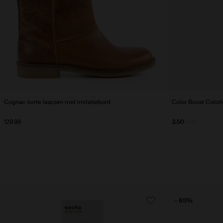
Cognac korte laarzen met imitatiebont
Color Boost Colorl
129.99
3.50
5.99
- 65%