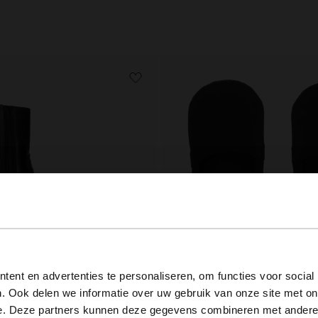
View this website in English?
ent en advertenties te personaliseren, om functies voor social
. Ook delen we informatie over uw gebruik van onze site met on
It looks like your language isn't Dutch. Would you like to
e. Deze partners kunnen deze gegevens combineren met andere i
ylaarsjes met details
Sneakersokken invisible zwart - 2 paar