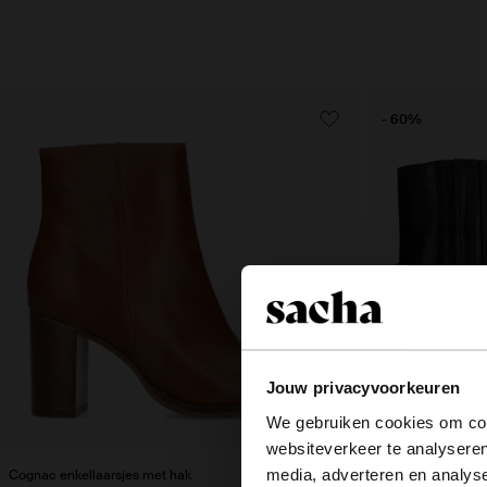
- 60%
Jouw privacyvoorkeuren
We gebruiken cookies om cont
websiteverkeer te analyseren
media, adverteren en analys
Cognac enkellaarsjes met hak
Zwarte leren cowbo