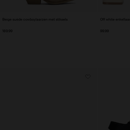
Beige suède cowboylaarzen met stiksels
Off white enkellaa
189.99
99.99