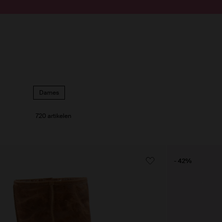
Doorgaan naar artikel
Submit search
Dames
720 artikelen
- 42%