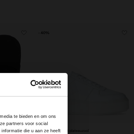
- 40%
×
 media te bieden en om ons
ze partners voor social
nformatie die u aan ze heeft
Witte sneakers met plateauzool