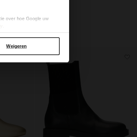
71.99
119.98
tie over hoe Google uw
cy
.
Weigeren
- 50%