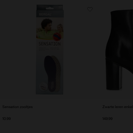
Sensation zooltjes
Zwarte leren enkel
10.99
149.99