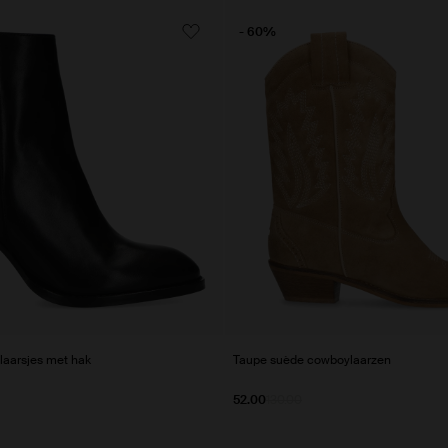
- 60%
laarsjes met hak
Taupe suède cowboylaarzen
52.00
130.00