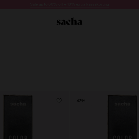
Sale up to 60% off + 10% extra kassakorting
- 42%