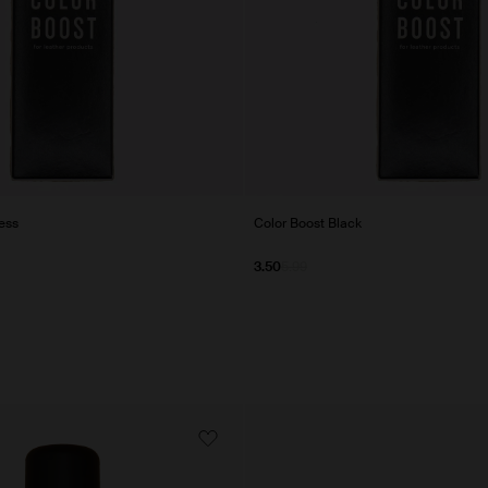
ess
Color Boost Black
3.50
5.99