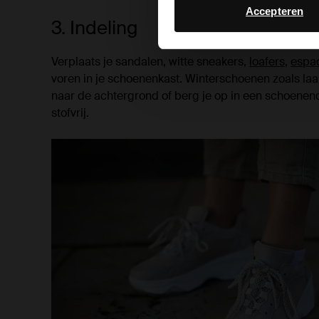
Accepteren
3. Indeling
Verplaats je sandalen, witte sneakers,
loafers
,
espad
voren in je schoenenkast. Winterschoenen zoals laa
naar de achtergrond of berg je op in een schoenend
stofvrij.