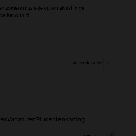
 een zomers muziekje op om alvast in de
 fun with it!
Volgende artikel
res
Vacatures
Studentenkorting