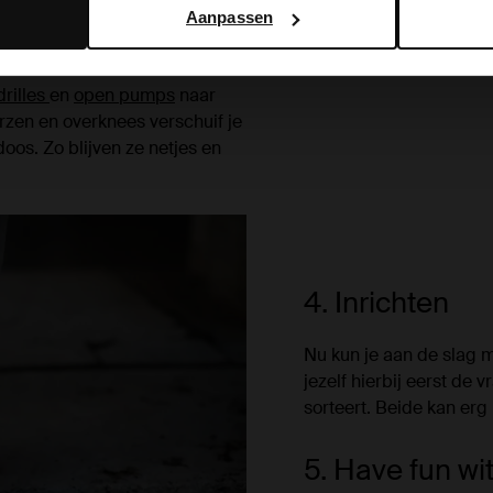
Aanpassen
rilles
en
open pumps
naar
rzen en overknees verschuif je
oos. Zo blijven ze netjes en
4. Inrichten
Nu kun je aan de slag m
jezelf hierbij eerst de 
sorteert. Beide kan erg 
5. Have fun wit