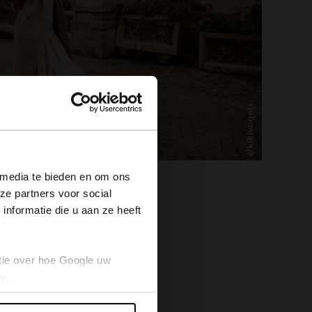
×
 media te bieden en om ons
ze partners voor social
nformatie die u aan ze heeft
tie over hoe Google uw
cy
.