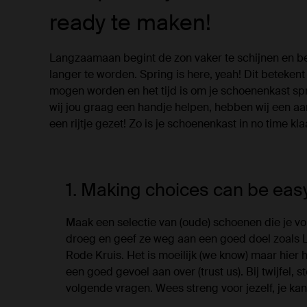
ready te maken!
Langzaamaan begint de zon vaker te schijnen en 
langer te worden. Spring is here, yeah! Dit beteken
mogen worden en het tijd is om je schoenenkast s
wij jou graag een handje helpen, hebben wij een aan
een rijtje gezet! Zo is je schoenenkast in no time kla
1. Making choices can be eas
Maak een selectie van (oude) schoenen die je vor
droeg en geef ze weg aan een goed doel zoals L
Rode Kruis. Het is moeilijk (we know) maar hier h
een goed gevoel aan over (trust us). Bij twijfel, s
volgende vragen. Wees streng voor jezelf, je kan