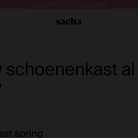
Sale up to 60% off + 10% extra kassakorting
w schoenenkast al
?
ast spring