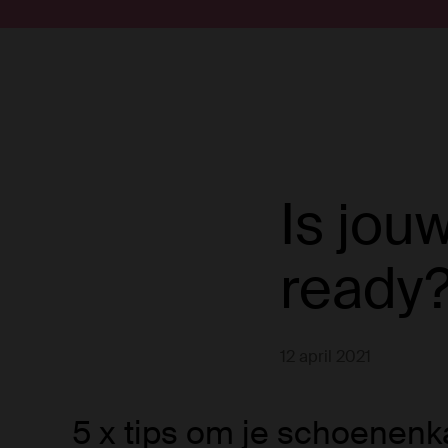
Doorgaan naar artikel
Submit search
Is jou
ready
12 april 2021
5 x tips om je schoenenk