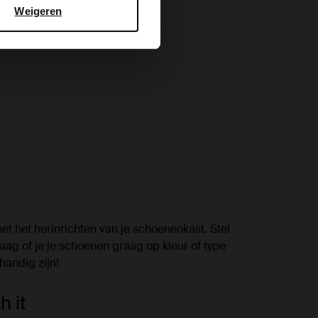
Weigeren
et het herinrichten van je schoenenkast. Stel
vraag of je je schoenen graag op kleur of type
handig zijn!
h it