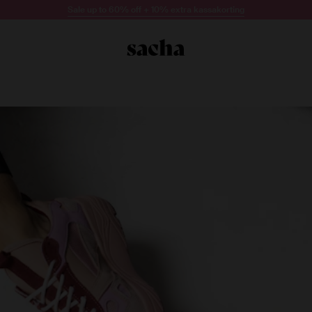
Sale up to 60% off + 10% extra kassakorting