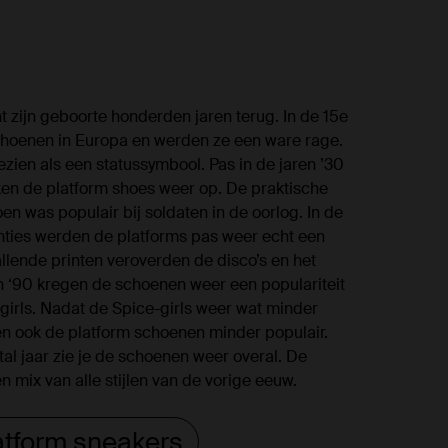
 zijn geboorte honderden jaren terug. In de 15e
hoenen in Europa en werden ze een ware rage.
ien als een statussymbool. Pas in de jaren ’30
en de platform shoes weer op. De praktische
oen was populair bij soldaten in de oorlog. In de
nties werden de platforms pas weer echt een
allende printen veroverden de disco’s en het
en ‘90 kregen de schoenen weer een populariteit
girls. Nadat de Spice-girls weer wat minder
n ook de platform schoenen minder populair.
al jaar zie je de schoenen weer overal. De
n mix van alle stijlen van de vorige eeuw.
latform sneakers