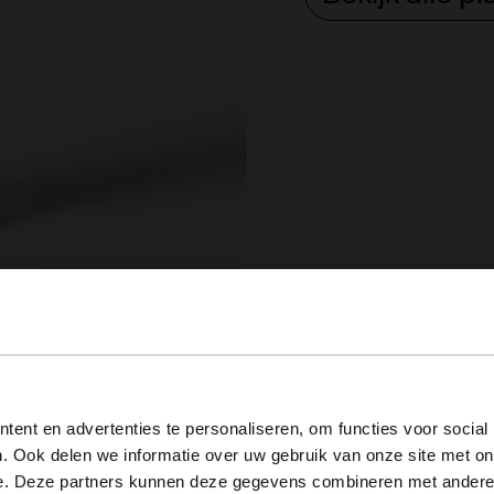
View this website in English?
ent en advertenties te personaliseren, om functies voor social
. Ook delen we informatie over uw gebruik van onze site met on
It looks like your language isn't Dutch. Would you like to
e. Deze partners kunnen deze gegevens combineren met andere i