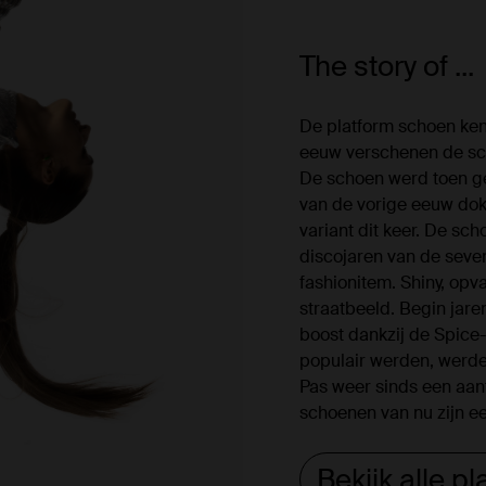
The story of ...
De platform schoen kent
eeuw verschenen de sc
De schoen werd toen gez
van de vorige eeuw dok
variant dit keer. De sch
discojaren van de seve
fashionitem. Shiny, opv
straatbeeld. Begin jar
boost dankzij de Spice-
populair werden, werde
Pas weer sinds een aant
schoenen van nu zijn ee
Bekijk alle p