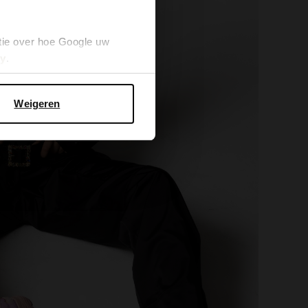
tie over hoe Google uw
cy
.
Weigeren