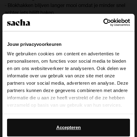
- Blokhakken blijven langer mooi omdat je minder snel
achter iets blijft haken.
- Sandalen met blokhakken kunnen perfect
gecombineerd worden met elke look!
Bekijk alle sandalen met blokhak
Jouw privacyvoorkeuren
We gebruiken cookies om content en advertenties te
personaliseren, om functies voor social media te bieden
×
en om ons websiteverkeer te analyseren. Ook delen we
View this website in English?
informatie over uw gebruik van onze site met onze
partners voor social media, adverteren en analyse. Deze
It looks like your language isn't Dutch. Would
partners kunnen deze gegevens combineren met andere
you like to switch to English?
informatie die u aan ze heeft verstrekt of die ze hebben
verzameld op basis van uw gebruik van hun services.
Yes, switch to
No, stay in Dutch
English
Daarnaast werken wij samen met Google voor
advertentie- en meetdoeleinden. Meer informatie over
Accepteren
hoe Google uw persoonsgegevens gebruikt, vindt u op