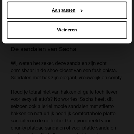
Google’s pagina over zakelijke veiligheid en privacy
.
Aanpassen
Weigeren
De sandalen van Sacha
Wij weten het zeker, deze sandalen zijn echt
onmisbaar in de shoe-closet van een fashionista.
Sandalen met hak zijn elegant, vrouwelijk én comfy.
Houd je totaal niet van hakken of ga je toch liever
voor sexy stiletto's? No worries! Sacha heeft dit
seizoen ook allerlei mooie sandalen met stiletto
hakken en natuurlijk heerlijk comfortabele platte
sandalen in de collectie. Ga bijvoorbeeld voor
chunky plateau sandalen of voor platte sandalen