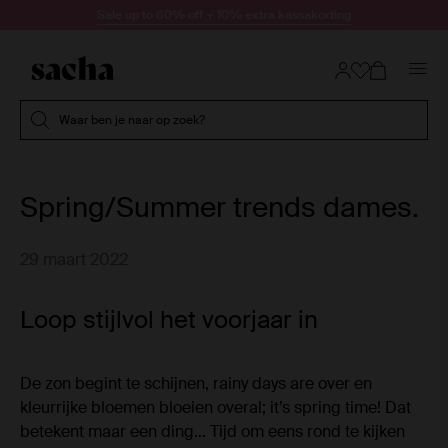
Doorgaan naar artikel
Sale up to 60% off + 10% extra kassakorting
Submit search
Waar ben je naar op zoek?
Spring/Summer trends dames.
29 maart 2022
Loop stijlvol het voorjaar in
De zon begint te schijnen, rainy days are over en
kleurrijke bloemen bloeien overal; it’s spring time! Dat
betekent maar een ding… Tijd om eens rond te kijken