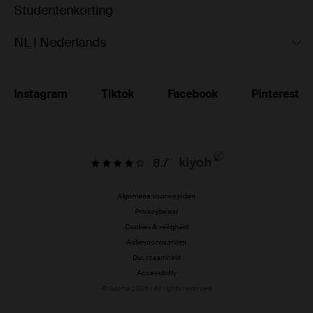
Studentenkorting
NL | Nederlands
Instagram
Tiktok
Facebook
Pinterest
8.7
Algemene voorwaarden
Privacybeleid
Cookies & veiligheid
Actievoorwaarden
Duurzaamheid
Accessibility
© Sacha 2026 | All rights reserved