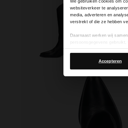
We gebruiken cookies om cont
websiteverkeer te analyseren
media, adverteren en analys
verstrekt of die ze hebben v
Daarnaast werken wij samen 
persoonsgegevens gebruikt, 
Accepteren