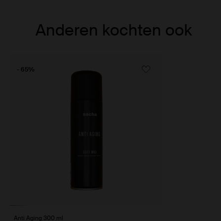
Item
Anderen kochten ook
1
of
1
- 65%
Anti Aging 300 ml