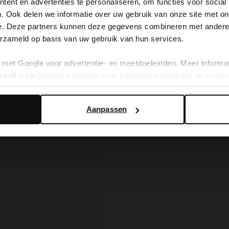
ent en advertenties te personaliseren, om functies voor social
. Ook delen we informatie over uw gebruik van onze site met on
It looks like your language isn't Dutch. Would you like to
e. Deze partners kunnen deze gegevens combineren met andere i
switch to English?
erzameld op basis van uw gebruik van hun services.
met Google voor advertentie- en meetdoeleinden. Meer informa
Yes, switch to English
No, stay in Dutch
vindt u op
Google’s pagina over zakelijke veiligheid en priva
Aanpassen