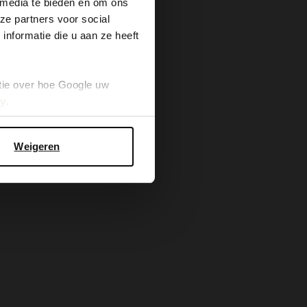
 media te bieden en om ons
ze partners voor social
nformatie die u aan ze heeft
tie over hoe Google uw
cy
.
Weigeren