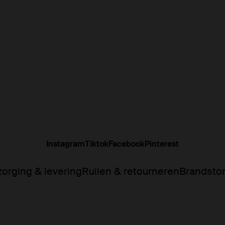
Instagram
Tiktok
Facebook
Pinterest
orging & levering
Ruilen & retourneren
Brandsto