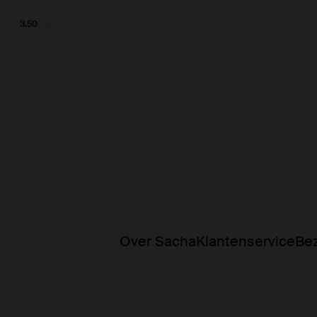
3.50
9.99
Over Sacha
Klantenservice
Bez