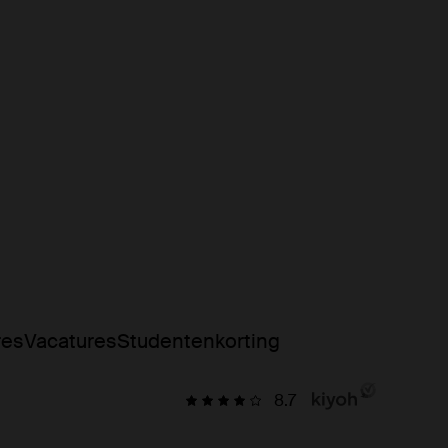
res
Vacatures
Studentenkorting
8.7