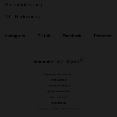
Studentenkorting
NL | Nederlands
Instagram
Tiktok
Facebook
Pinterest
8.7
Algemene voorwaarden
Privacybeleid
Cookies & veiligheid
Actievoorwaarden
Duurzaamheid
Accessibility
© Sacha 2026 | All rights reserved