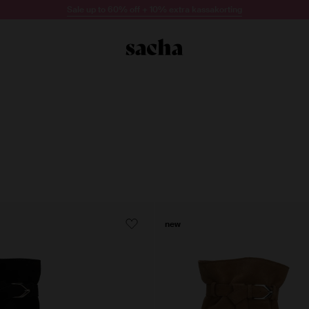
Sale up to 60% off + 10% extra kassakorting
new