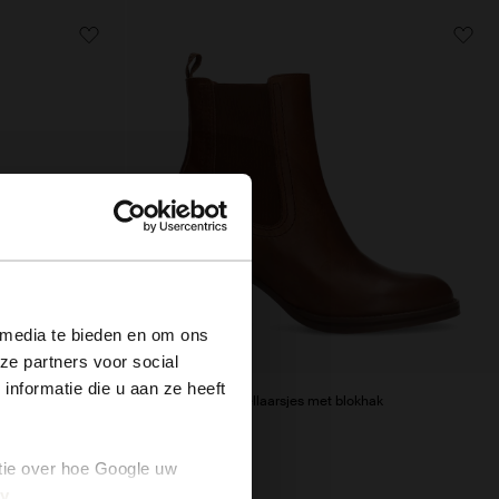
×
 media te bieden en om ons
ze partners voor social
nformatie die u aan ze heeft
t gesp
Cognac leren enkellaarsjes met blokhak
139.99
tie over hoe Google uw
cy
.