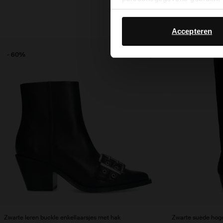
Accepteren
- 60%
Zwarte leren buckle enkellaarsjes met hak
Zwarte suède hoge