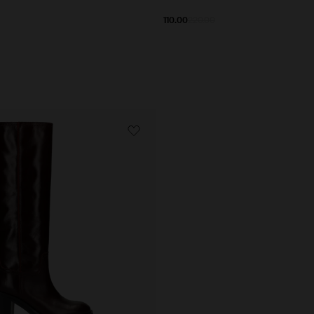
110.00
220.00