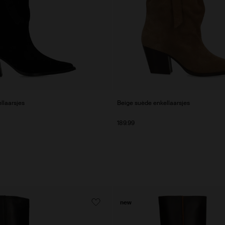
llaarsjes
Beige suède enkellaarsjes
189.99
new