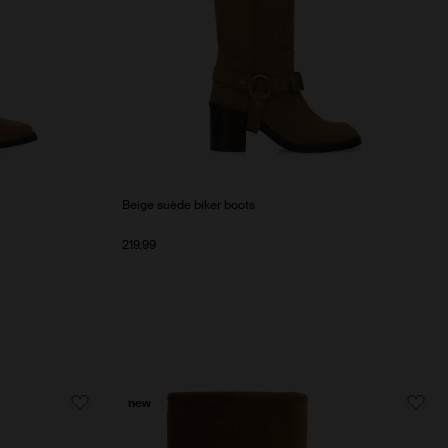
Beige suède biker boots
219.99
new