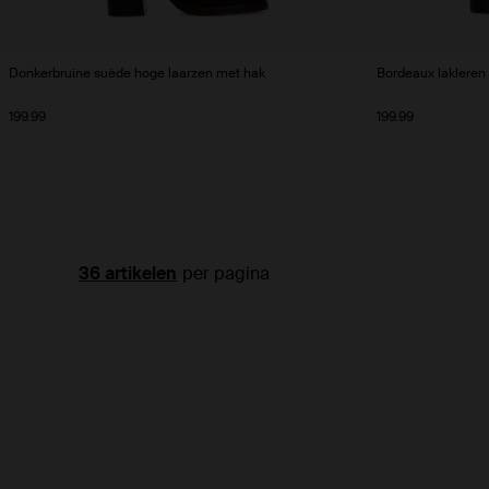
Donkerbruine suède hoge laarzen met hak
Bordeaux lakleren
199.99
199.99
per pagina