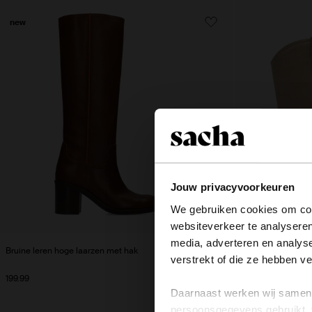
new
Jouw privacyvoorkeuren
We gebruiken cookies om cont
websiteverkeer te analyseren
media, adverteren en analys
Bruine leren hoge laarzen met hak
Beige western laar
verstrekt of die ze hebben v
199.99
169.99
Daarnaast werken wij samen 
persoonsgegevens gebruikt, 