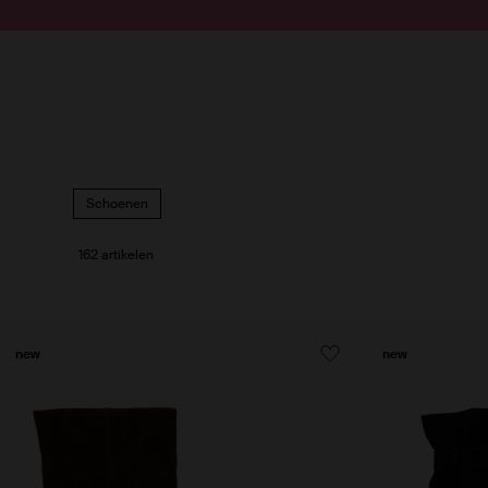
Doorgaan naar artikel
Submit search
Schoenen
162 artikelen
new
new