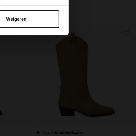
Weigeren
- 40%
Beige suède cowboylaarzen