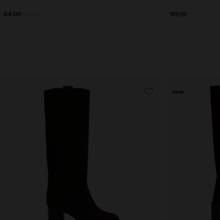
64.00
160.00
189.99
new