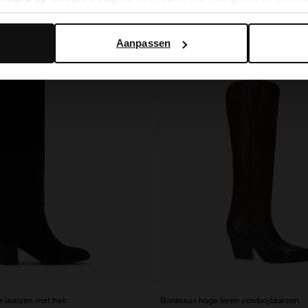
Aanpassen
- 50%
 laarzen met hak
Bordeaux hoge leren cowboylaarzen