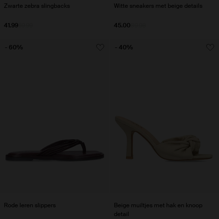
Zwarte zebra slingbacks
Witte sneakers met beige details
41.99
69.99
45.00
89.98
- 60%
- 40%
Rode leren slippers
Beige muiltjes met hak en knoop
detail