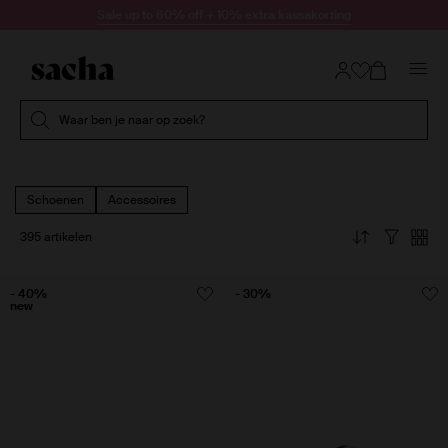
Doorgaan naar artikel
Sale up to 60% off + 10% extra kassakorting
Submit search
Waar ben je naar op zoek?
Schoenen
Accessoires
395 artikelen
- 40%
- 30%
new