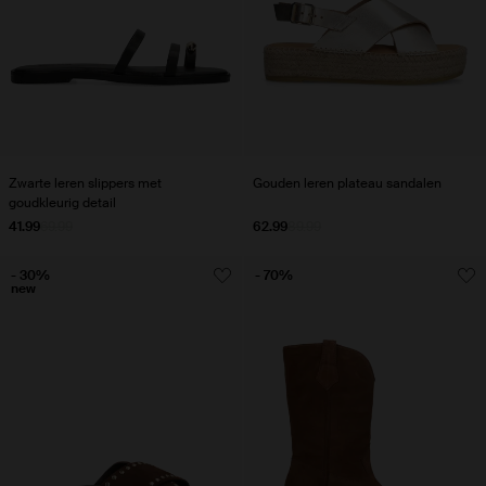
Zwarte leren slippers met
Gouden leren plateau sandalen
goudkleurig detail
41.99
69.99
62.99
89.99
- 30%
- 70%
new