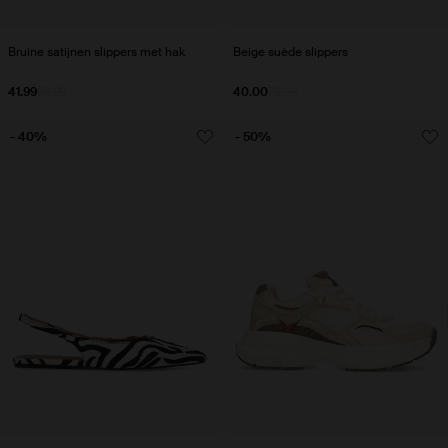
Bruine satijnen slippers met hak
Beige suède slippers
41.99
59.99
40.00
79.98
- 40%
- 50%