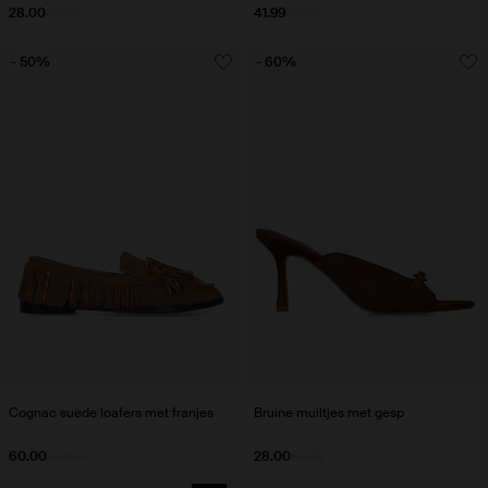
28.00
69.98
41.99
69.99
- 50%
- 60%
Cognac suède loafers met franjes
Bruine muiltjes met gesp
60.00
120.00
28.00
69.98