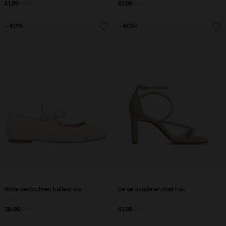
41.99
69.99
41.99
69.99
- 40%
- 40%
Witte gevlochten ballerina's
Beige sandalen met hak
38.99
64.99
41.99
69.99