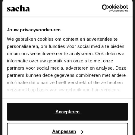
Jouw privacyvoorkeuren
We gebruiken cookies om content en advertenties te
personaliseren, om functies voor social media te bieden
×
en om ons websiteverkeer te analyseren. Ook delen we
View this website in English?
informatie over uw gebruik van onze site met onze
partners voor social media, adverteren en analyse. Deze
It looks like your language isn't Dutch. Would
partners kunnen deze gegevens combineren met andere
Groene muiltjes met hak
Bruine leren slippers met
you like to switch to English?
goudkleurige charms
informatie die u aan ze heeft verstrekt of die ze hebben
45.49
64.99
62.99
89.99
verzameld op basis van uw gebruik van hun services.
Yes, switch to
No, stay in Dutch
- 30%
- 60%
English
Daarnaast werken wij samen met Google voor
new
advertentie- en meetdoeleinden. Meer informatie over
Accepteren
hoe Google uw persoonsgegevens gebruikt, vindt u op
Google’s pagina over zakelijke veiligheid en privacy
.
Aanpassen