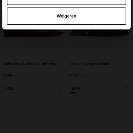
Weigeren
Bruine leren ballerina's met veters
Cow print leren sandalen
83.99
119.99
44.00
110.00
- 60%
- 50%
new