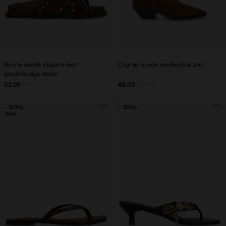
Bruine suède slippers met
Cognac suède cowboylaarzen
goudkleurige studs
62.99
89.99
48.00
160.00
- 60%
- 30%
new