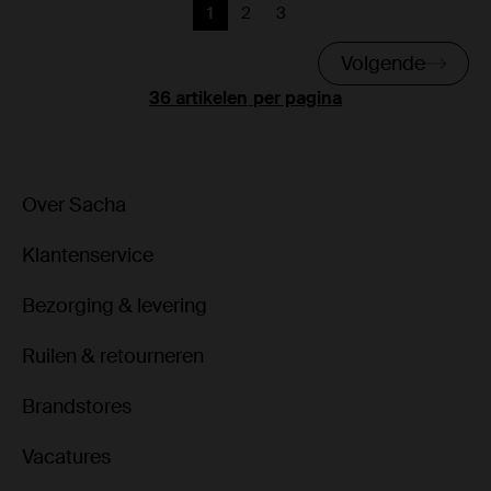
1
2
3
Huidige pagina
Vorige
Vorige
Volgende
per pagina
Over Sacha
Klantenservice
Bezorging & levering
Ruilen & retourneren
Brandstores
Vacatures