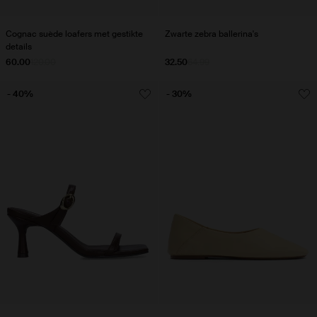
Cognac suède loafers met gestikte
Zwarte zebra ballerina's
details
60.00
120.00
32.50
64.99
- 40%
- 30%