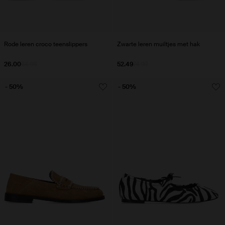
Rode leren croco teenslippers
Zwarte leren muiltjes met hak
26.00
64.98
52.49
74.99
- 50%
- 50%