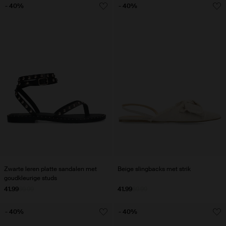
- 40%
- 40%
Zwarte leren platte sandalen met
Beige slingbacks met strik
goudkleurige studs
41.99
69.99
41.99
69.99
- 40%
- 40%