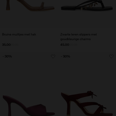
Bruine muiltjes met hak
Zwarte leren slippers met
goudkleurige charms
35.00
69.99
45.00
89.98
- 30%
- 30%