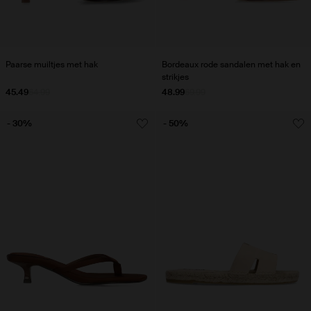
Paarse muiltjes met hak
Bordeaux rode sandalen met hak en
strikjes
45.49
64.99
48.99
69.99
- 30%
- 50%