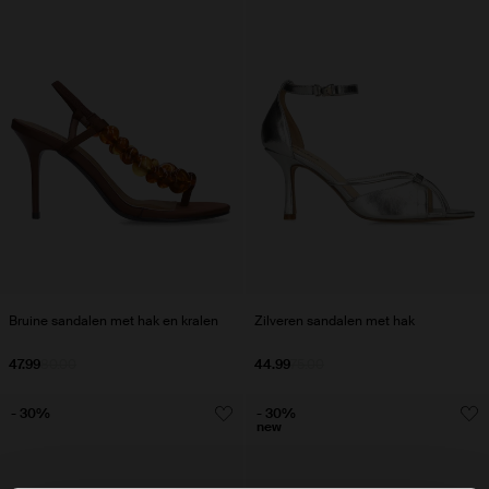
Bruine sandalen met hak en kralen
Zilveren sandalen met hak
47.99
80.00
44.99
75.00
- 30%
- 30%
new