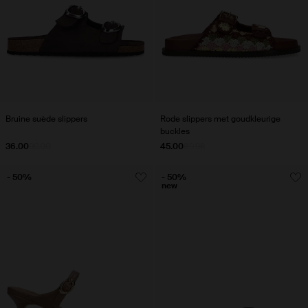
Bruine suède slippers
Rode slippers met goudkleurige
buckles
36.00
90.00
45.00
89.98
- 50%
- 50%
new