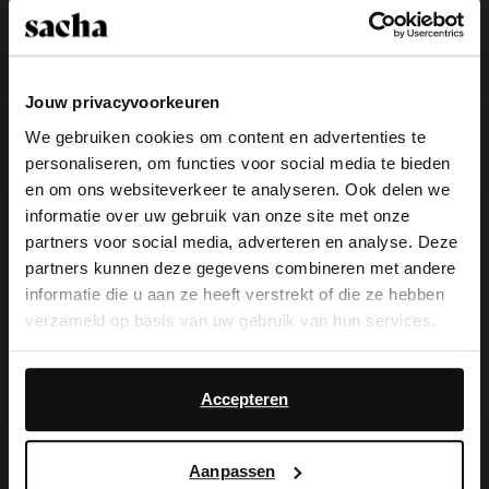
Jouw privacyvoorkeuren
Bruine leren loafers met rimpel
Zwarte leren loafers met rimpel
We gebruiken cookies om content en advertenties te
design
design
personaliseren, om functies voor social media te bieden
109.99
109.99
×
en om ons websiteverkeer te analyseren. Ook delen we
View this website in English?
- 50%
- 50%
informatie over uw gebruik van onze site met onze
partners voor social media, adverteren en analyse. Deze
It looks like your language isn't Dutch. Would
partners kunnen deze gegevens combineren met andere
you like to switch to English?
informatie die u aan ze heeft verstrekt of die ze hebben
verzameld op basis van uw gebruik van hun services.
Yes, switch to
No, stay in Dutch
English
Daarnaast werken wij samen met Google voor
advertentie- en meetdoeleinden. Meer informatie over
Accepteren
hoe Google uw persoonsgegevens gebruikt, vindt u op
Google’s pagina over zakelijke veiligheid en privacy
.
Aanpassen