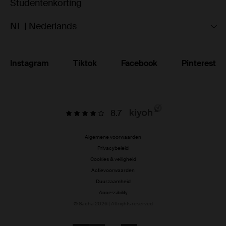
Studentenkorting
NL | Nederlands
Instagram
Tiktok
Facebook
Pinterest
8.7
Algemene voorwaarden
Privacybeleid
Cookies & veiligheid
Actievoorwaarden
Duurzaamheid
Accessibility
© Sacha 2026 | All rights reserved