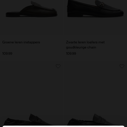
Groene leren instappers
Zwarte leren loafers met
goudkleurige chain
109.99
109.99