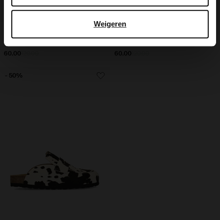
Weigeren
Cognac suède loafers met gestikte
Cognac suède loafers met franjes
details
60.00
120.00
60.00
120.00
- 50%