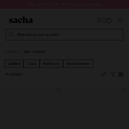
Doorgaan naar artikel
Sale up to 60% off + 10% extra kassakorting
Submit search
Waar ben je naar op zoek?
Loafers
plat - Loafers
Loafers
Clogs
Ballerina's
Bootschoenen
9 artikelen