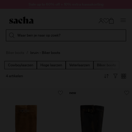
Doorgaan naar artikel
Sale up to 60% off + 10% extra kassakorting
Submit search
Waar ben je naar op zoek?
Biker boots
bruin - Biker boots
Cowboylaarzen
Hoge laarzen
Veterlaarzen
Biker boots
4 artikelen
new