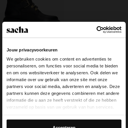
Jouw privacyvoorkeuren
Zwarte leren veterlaarsjes met
We gebruiken cookies om content en advertenties te
imitatie wol
52.00
130.00
personaliseren, om functies voor social media te bieden
×
en om ons websiteverkeer te analyseren. Ook delen we
View this website in English?
informatie over uw gebruik van onze site met onze
partners voor social media, adverteren en analyse. Deze
It looks like your language isn't Dutch. Would
partners kunnen deze gegevens combineren met andere
you like to switch to English?
Over Sacha
informatie die u aan ze heeft verstrekt of die ze hebben
verzameld op basis van uw gebruik van hun services.
Klantenservice
Yes, switch to
No, stay in Dutch
English
Daarnaast werken wij samen met Google voor
Bezorging & levering
advertentie- en meetdoeleinden. Meer informatie over
Accepteren