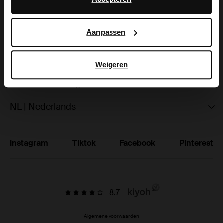
hoe Google uw persoonsgegevens gebruikt, vindt u op
Ruilen & retourneren
Google’s pagina over zakelijke veiligheid en privacy
.
Aanpassen
Brandstores
Vacatures
Weigeren
Studentenkorting
NL | Nederlands
Instagram
Tiktok
Facebook
Pinterest
8.7
Algemene voorwaarden