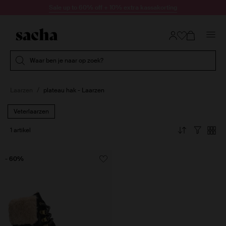
Doorgaan naar artikel
Sale up to 60% off + 10% extra kassakorting
Submit search
Waar ben je naar op zoek?
Laarzen
plateau hak - Laarzen
Veterlaarzen
1 artikel
- 60%