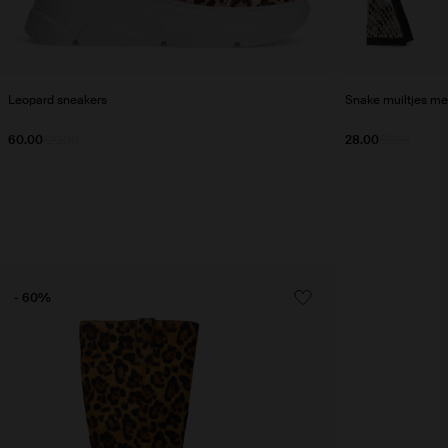
Leopard sneakers
Snake muiltjes me
60.00
120.00
28.00
69.98
- 60%