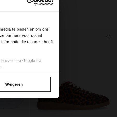
×
 media te bieden en om ons
ze partners voor social
- 60%
nformatie die u aan ze heeft
tie over hoe Google uw
cy
.
Weigeren