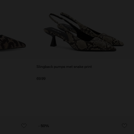
Slingback pumps met snake print
69.99
- 50%