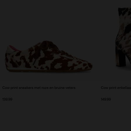
Cow print sneakers met roze en bruine veters
Cow print enkellaa
139.99
149.99