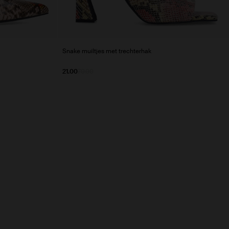
Snake muiltjes met trechterhak
21.00
70.00