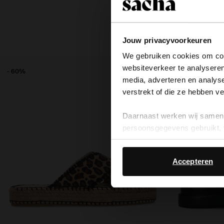
Jouw privacyvoorkeuren
We gebruiken cookies om cont
websiteverkeer te analyseren
- 60%
- 60%
media, adverteren en analys
verstrekt of die ze hebben v
Daarnaast werken wij samen 
persoonsgegevens gebruikt, 
Accepteren