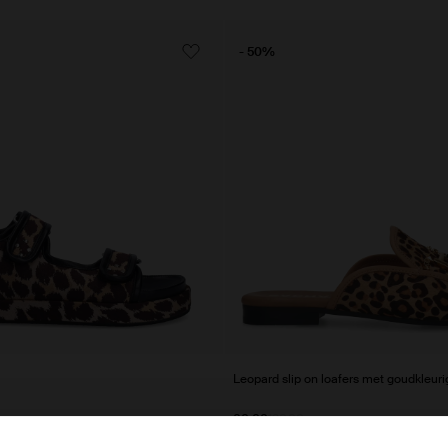
- 50%
Leopard slip on loafers met goudkleuri
60.00
120.00