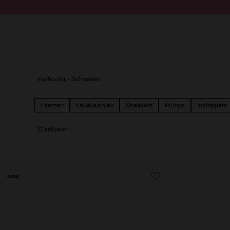
Doorgaan naar artikel
Submit search
multicolor - Schoenen
Laarzen
Enkellaarsjes
Sneakers
Pumps
Instappers
21 artikelen
new