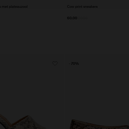
s met plateauzool
Cow print sneakers
60.00
120.00
- 70%