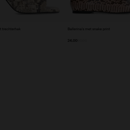
t trechterhak
Ballerina's met snake print
24.00
80.00