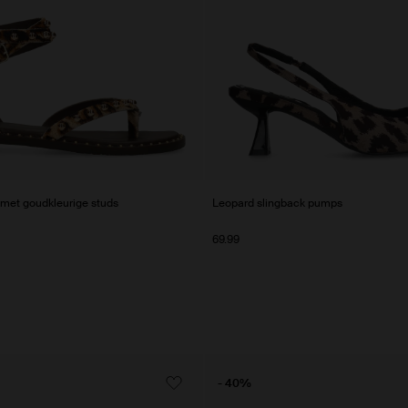
met goudkleurige studs
Leopard slingback pumps
69.99
- 40%