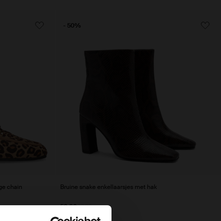
- 50%
ge chain
Bruine snake enkellaarsjes met hak
50.00
99.98