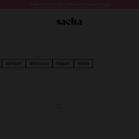
Sale up to 60% off + 10% extra kassakorting
Sandalen
Biker boots
Slippers
Trends