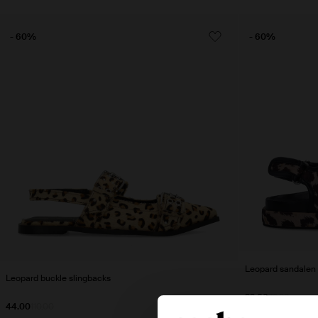
- 60%
- 60%
Leopard sandalen
Leopard buckle slingbacks
32.00
79.98
44.00
110.00