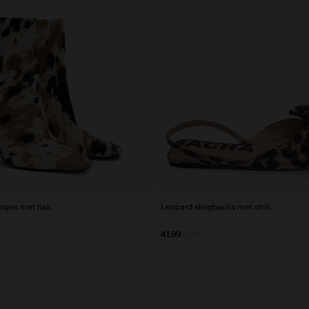
rsjes met hak
Leopard slingbacks met strik
41.99
69.99