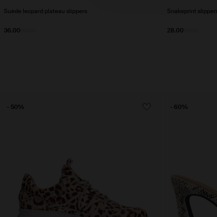
Suède leopard plateau slippers
Snakeprint slipper
36.00
90.00
28.00
69.98
- 50%
- 60%