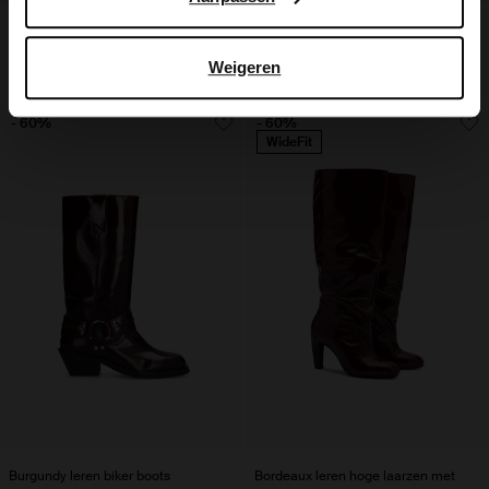
Rode leren platform sneakers
Rode enkellaarsjes met hak
Weigeren
65.00
130.00
40.00
100.00
- 60%
- 60%
WideFit
Burgundy leren biker boots
Bordeaux leren hoge laarzen met