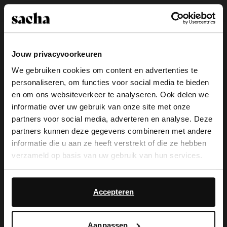
Bordeaux leren loafers met studs
Bordeaux leren buckle enkellaarsjes
met hak
Jouw privacyvoorkeuren
48.00
120.00
80.00
160.00
We gebruiken cookies om content en advertenties te
- 50%
- 60%
personaliseren, om functies voor social media te bieden
×
en om ons websiteverkeer te analyseren. Ook delen we
View this website in English?
informatie over uw gebruik van onze site met onze
partners voor social media, adverteren en analyse. Deze
It looks like your language isn't Dutch. Would
partners kunnen deze gegevens combineren met andere
you like to switch to English?
informatie die u aan ze heeft verstrekt of die ze hebben
verzameld op basis van uw gebruik van hun services.
Yes, switch to
No, stay in Dutch
English
Daarnaast werken wij samen met Google voor
advertentie- en meetdoeleinden. Meer informatie over
Accepteren
hoe Google uw persoonsgegevens gebruikt, vindt u op
Google’s pagina over zakelijke veiligheid en privacy
.
Aanpassen