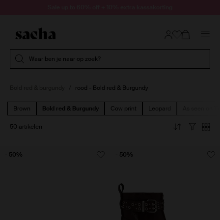
Doorgaan naar artikel
Sale up to 60% off + 10% extra kassakorting
Submit search
Waar ben je naar op zoek?
Bold red & burgundy
rood - Bold red & Burgundy
Brown
Bold red & Burgundy
Cow print
Leopard
As seen on Ti
50 artikelen
- 50%
- 50%