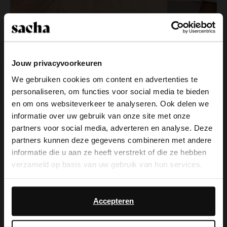
Jouw privacyvoorkeuren
We gebruiken cookies om content en advertenties te
personaliseren, om functies voor social media te bieden
A SUMMER CLICHÉ, exactly the kind
×
en om ons websiteverkeer te analyseren. Ook delen we
View this website in English?
you’ll want to wear all season.
informatie over uw gebruik van onze site met onze
partners voor social media, adverteren en analyse. Deze
It looks like your language isn't Dutch. Would
partners kunnen deze gegevens combineren met andere
you like to switch to English?
informatie die u aan ze heeft verstrekt of die ze hebben
verzameld op basis van uw gebruik van hun services.
Yes, switch to
No, stay in Dutch
English
Daarnaast werken wij samen met Google voor
advertentie- en meetdoeleinden. Meer informatie over
Accepteren
hoe Google uw persoonsgegevens gebruikt, vindt u op
Google’s pagina over zakelijke veiligheid en privacy
.