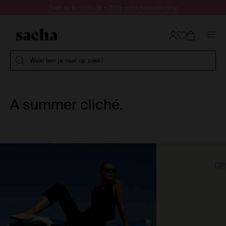
Doorgaan naar artikel
Sale up to 60% off + 10% extra kassakorting
Submit search
Waar ben je naar op zoek?
A summer cliché.