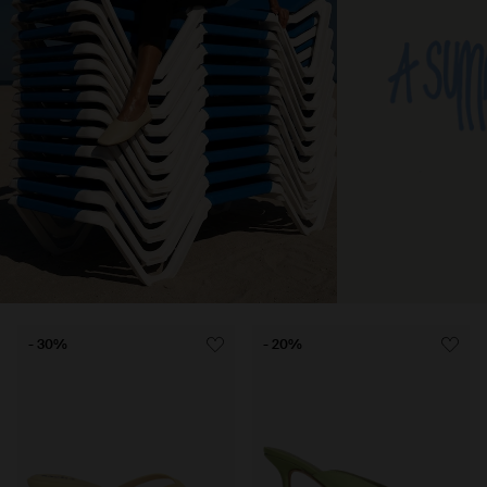
Item
- 30%
- 20%
1
of
9