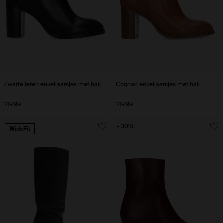
Zwarte leren enkellaarsjes met hak
Cognac enkellaarsjes met hak
149.99
149.99
- 30%
WideFit