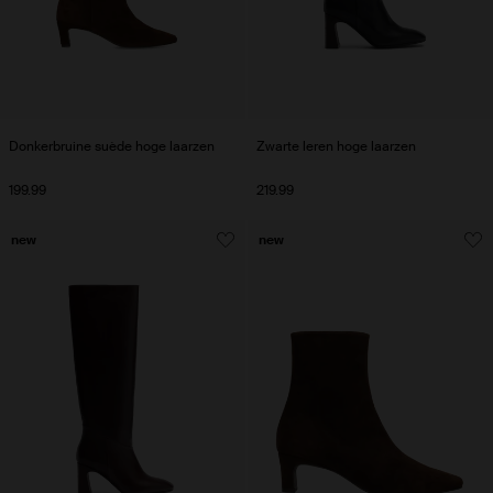
Donkerbruine suède hoge laarzen
Zwarte leren hoge laarzen
199.99
219.99
new
new