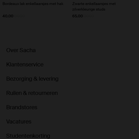
Bordeaux lak enkellaarsjes met hak
Zwarte enkellaarsjes met
zilverkleurige studs
40.00
100.00
65.00
130.00
Over Sacha
Klantenservice
Bezorging & levering
Ruilen & retourneren
Brandstores
Vacatures
Studentenkorting