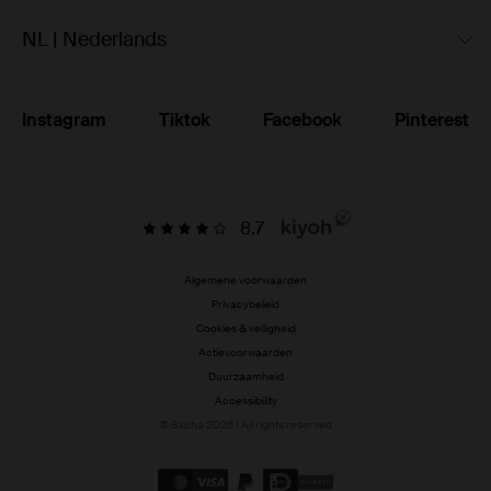
NL | Nederlands
Instagram
Tiktok
Facebook
Pinterest
8.7
Algemene voorwaarden
Privacybeleid
Cookies & veiligheid
Actievoorwaarden
Duurzaamheid
Accessibility
© Sacha 2026 | All rights reserved