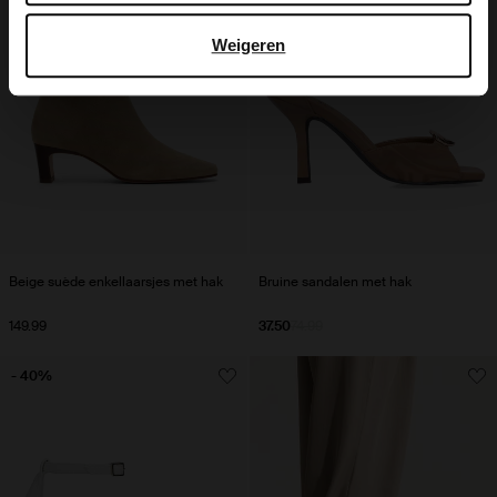
Weigeren
Beige suède enkellaarsjes met hak
Bruine sandalen met hak
149.99
37.50
74.99
- 40%