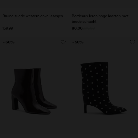
Bruine suède western enkellaarsjes
Bordeaux leren hoge laarzen met
brede schacht
159.99
80.00
200.00
- 60%
- 50%