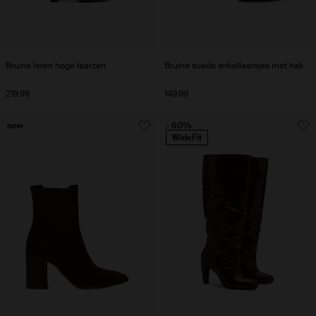
Bruine leren hoge laarzen
Bruine suède enkellaarsjes met hak
219.99
149.99
new
- 60%
WideFit