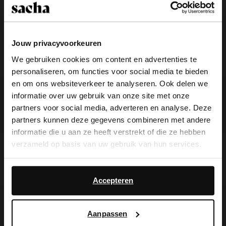
Jouw privacyvoorkeuren
We gebruiken cookies om content en advertenties te
personaliseren, om functies voor social media te bieden
×
en om ons websiteverkeer te analyseren. Ook delen we
View this website in English?
informatie over uw gebruik van onze site met onze
partners voor social media, adverteren en analyse. Deze
It looks like your language isn't Dutch. Would
partners kunnen deze gegevens combineren met andere
you like to switch to English?
informatie die u aan ze heeft verstrekt of die ze hebben
verzameld op basis van uw gebruik van hun services.
Beige sandalen met hak
Beige suède enkellaarsjes met hak
Yes, switch to
No, stay in Dutch
English
Daarnaast werken wij samen met Google voor
41.99
69.99
149.99
advertentie- en meetdoeleinden. Meer informatie over
Accepteren
- 50%
hoe Google uw persoonsgegevens gebruikt, vindt u op
Google’s pagina over zakelijke veiligheid en privacy
.
Aanpassen