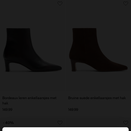
Bordeaux leren enkellaarsjes met
Bruine suède enkellaarsjes met hak
hak
149.99
149.99
- 40%