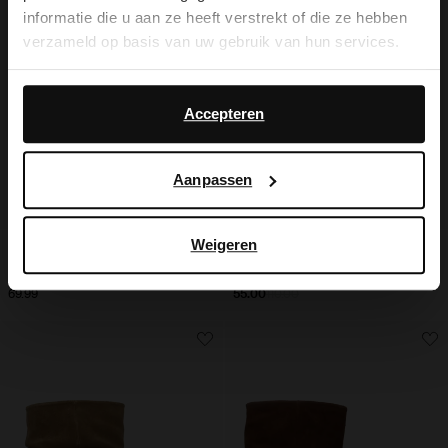
you like to switch to English?
informatie die u aan ze heeft verstrekt of die ze hebben
verzameld op basis van uw gebruik van hun services.
Yes, switch to
No, stay in Dutch
English
Daarnaast werken wij samen met Google voor
advertentie- en meetdoeleinden. Meer informatie over
Accepteren
hoe Google uw persoonsgegevens gebruikt, vindt u op
Google’s pagina over zakelijke veiligheid en privacy
.
Aanpassen
Weigeren
Zwarte slingback pumps met gespen
Cow print slingback pumps
69.99
55.00
110.00