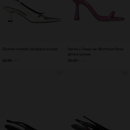
Zilveren metallic slingback pumps
Sacha x Tessa van Montfoort Roze
glitters pumps
55.99
69.99
30.00
74.98