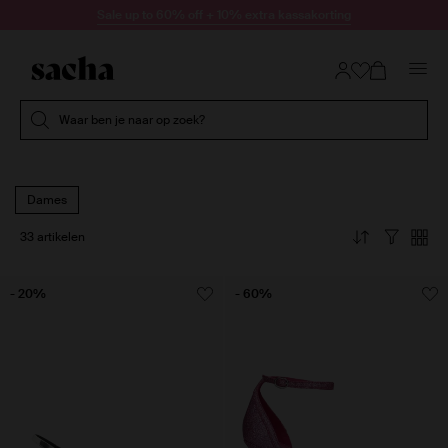
Doorgaan naar artikel
Sale up to 60% off + 10% extra kassakorting
Submit search
Waar ben je naar op zoek?
Dames
33 artikelen
- 20%
- 60%