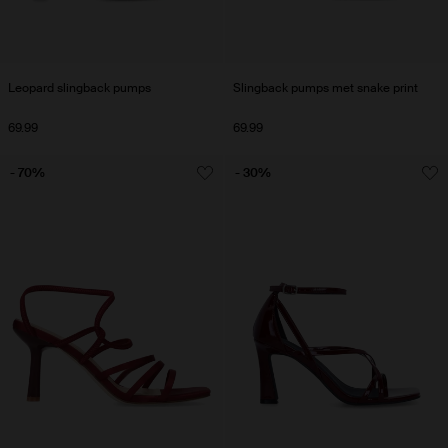
Leopard slingback pumps
Slingback pumps met snake print
69.99
69.99
- 70%
- 30%