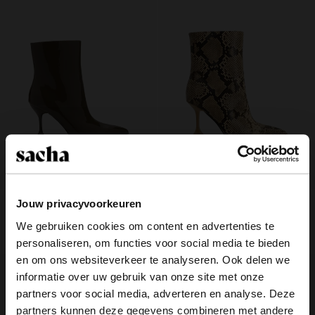
Jouw privacyvoorkeuren
Groene lak enkellaarsjes met
Snake enkellaarsjes met trechterhak
trechterhak
We gebruiken cookies om content en advertenties te
40.00
100.00
40.00
100.00
personaliseren, om functies voor social media te bieden
×
en om ons websiteverkeer te analyseren. Ook delen we
View this website in English?
- 50%
informatie over uw gebruik van onze site met onze
partners voor social media, adverteren en analyse. Deze
It looks like your language isn't Dutch. Would
partners kunnen deze gegevens combineren met andere