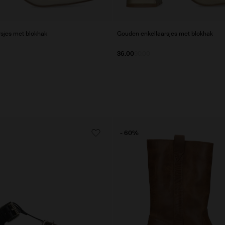
rsjes met blokhak
Gouden enkellaarsjes met blokhak
36.00
90.00
- 60%