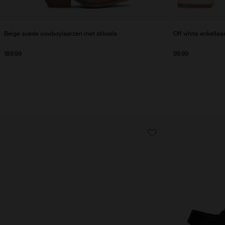
Beige suède cowboylaarzen met stiksels
Off white enkellaa
189.99
99.99