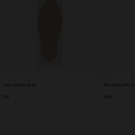
Leder zooltjes 41-42
Anti Aging 300 ml
7.99
3.50
9.99