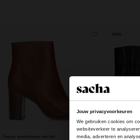
- 60%
Jouw privacyvoorkeuren
We gebruiken cookies om cont
websiteverkeer te analyseren
media, adverteren en analys
Cognac enkellaarsjes met hak
Zwarte leren cowbo