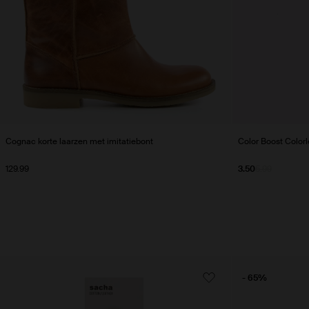
Cognac korte laarzen met imitatiebont
Color Boost Colorl
129.99
3.50
5.99
- 65%