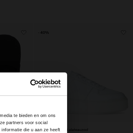
- 40%
×
 media te bieden en om ons
ze partners voor social
nformatie die u aan ze heeft
Witte sneakers met plateauzool