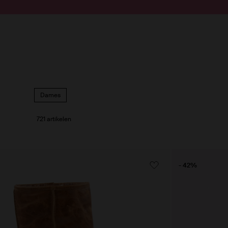
Doorgaan naar artikel
Submit search
Dames
721 artikelen
- 42%