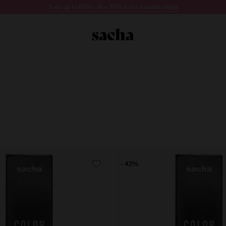
Sale up to 60% off + 10% extra kassakorting
- 42%