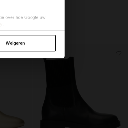
71.99
119.98
tie over hoe Google uw
cy
.
Weigeren
- 50%