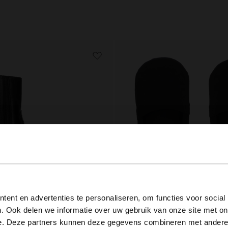
View this website in English?
ent en advertenties te personaliseren, om functies voor social
. Ook delen we informatie over uw gebruik van onze site met on
It looks like your language isn't Dutch. Would you like to
e. Deze partners kunnen deze gegevens combineren met andere i
ylaarsjes met details
Sneakersokken invisible zwart - 2 paar