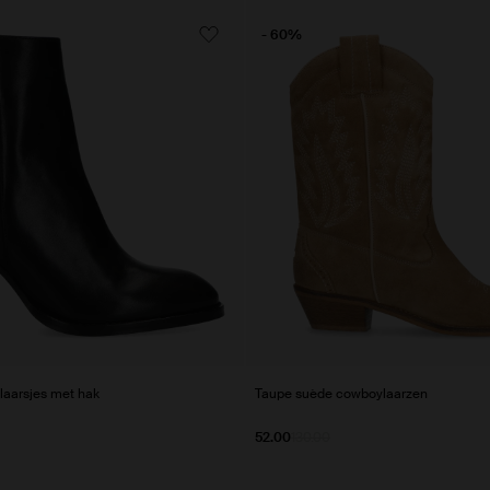
- 60%
laarsjes met hak
Taupe suède cowboylaarzen
52.00
130.00