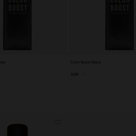
ess
Color Boost Black
3.50
5.99