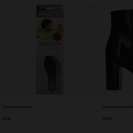
Sensation zooltjes
Zwarte leren enkel
10.99
149.99