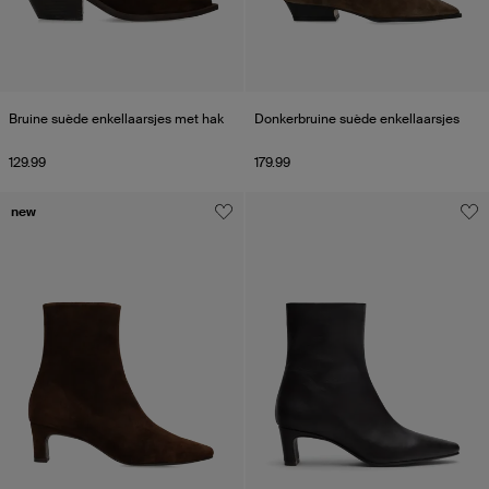
Bruine suède enkellaarsjes met hak
Donkerbruine suède enkellaarsjes
129.99
179.99
new