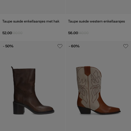
Taupe suède enkellaarsjes met hak
Taupe suède western enkellaarsjes
52.00
130.00
56.00
140.00
- 50%
- 60%