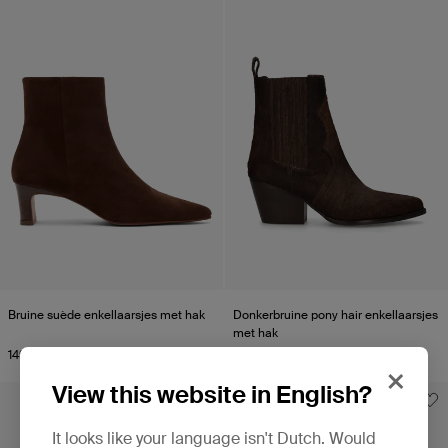
Bruine suède enkellaarsjes met hak
Donkerbruine pony hair enkellaarsjes
met hak
149.99
149.99
×
View this website in English?
It looks like your language isn't Dutch. Would