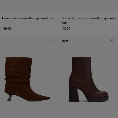
Bruine suède enkellaarsjes met hak
Donkerbruine leren enkellaarsjes met
hak
149.99
149.99
new