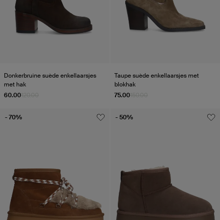
Donkerbruine suède enkellaarsjes
Taupe suède enkellaarsjes met
met hak
blokhak
60.00
120.00
75.00
150.00
- 70%
- 50%