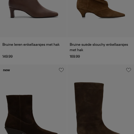
Bruine leren enkellaarsjes met hak
Bruine suède slouchy enkellaarsjes
met hak
149.99
169.99
new