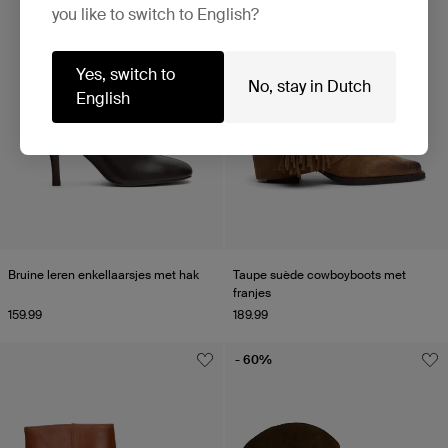
you like to switch to English?
Yes, switch to
No, stay in Dutch
English
Bruine leren enkellaarsjes met hak
Taupe suède cowboyboots met
franjes
159.99
189.99
- 60%