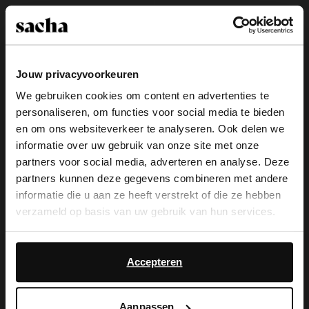
Jouw privacyvoorkeuren
We gebruiken cookies om content en advertenties te
personaliseren, om functies voor social media te bieden
×
en om ons websiteverkeer te analyseren. Ook delen we
View this website in English?
informatie over uw gebruik van onze site met onze
partners voor social media, adverteren en analyse. Deze
It looks like your language isn't Dutch. Would
partners kunnen deze gegevens combineren met andere
you like to switch to English?
Beige teddy clogs met gesp
Leopard sandalen met gekruiste
informatie die u aan ze heeft verstrekt of die ze hebben
bandjes
verzameld op basis van uw gebruik van hun services.
74.99
69.99
Yes, switch to
No, stay in Dutch
English
Daarnaast werken wij samen met Google voor
new
new
advertentie- en meetdoeleinden. Meer informatie over
Accepteren
hoe Google uw persoonsgegevens gebruikt, vindt u op
Google’s pagina over zakelijke veiligheid en privacy
.
Aanpassen