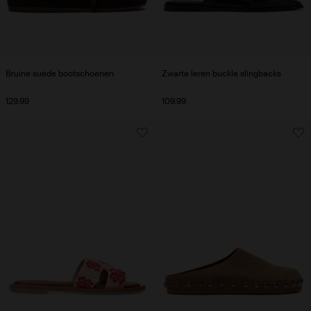
Bruine suède bootschoenen
Zwarte leren buckle slingbacks
129.99
109.99