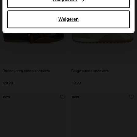
Weigeren
Bruine leren croco sneakers
Beige suède sneakers
129.99
119.99
new
new