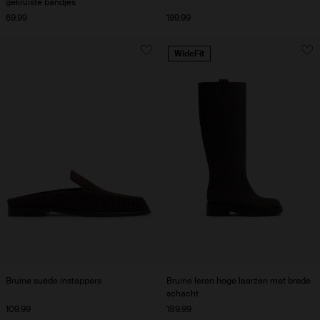
gekruiste bandjes
69.99
199.99
WideFit
Bruine suède instappers
Bruine leren hoge laarzen met brede
schacht
109.99
189.99