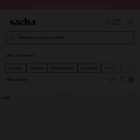
Doorgaan naar artikel
Sale up to 60% off + 10% extra kassakorting
Submit search
Waar ben je naar op zoek?
plat - Schoenen
Laarzen
Festival
Enkellaarsjes
Sneakers
Pumps
Instappe
189 artikelen
new