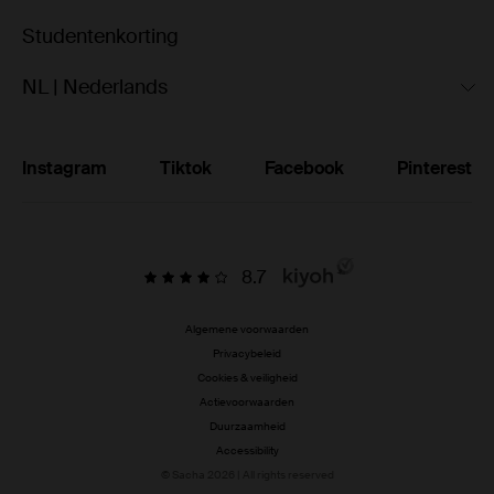
Studentenkorting
NL | Nederlands
Instagram
Tiktok
Facebook
Pinterest
8.7
Algemene voorwaarden
Privacybeleid
Cookies & veiligheid
Actievoorwaarden
Duurzaamheid
Accessibility
© Sacha 2026 | All rights reserved