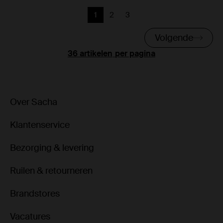
1
2
3
Huidige pagina
Vorige
Vorige
Volgende
per pagina
Over Sacha
Klantenservice
Bezorging & levering
Ruilen & retourneren
Brandstores
Vacatures