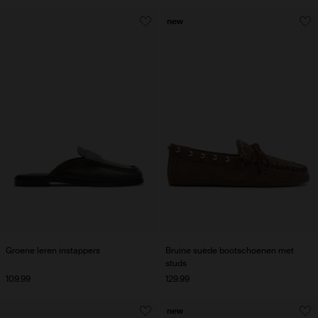
new
Groene leren instappers
Bruine suède bootschoenen met
studs
109.99
129.99
new