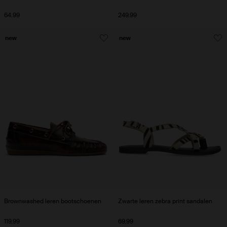
64.99
249.99
new
new
Brownwashed leren bootschoenen
Zwarte leren zebra print sandalen
119.99
69.99