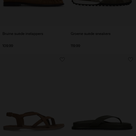
Bruine suède instappers
Groene suède sneakers
109.99
119.99