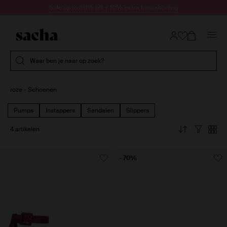
Doorgaan naar artikel
Sale up to 60% off + 10% extra kassakorting
Submit search
Waar ben je naar op zoek?
roze - Schoenen
Pumps
Instappers
Sandalen
Slippers
4 artikelen
- 70%