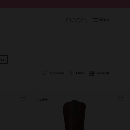
Sluiten
MENU
nds
Sorteren
Filter
Overzicht
- 50%