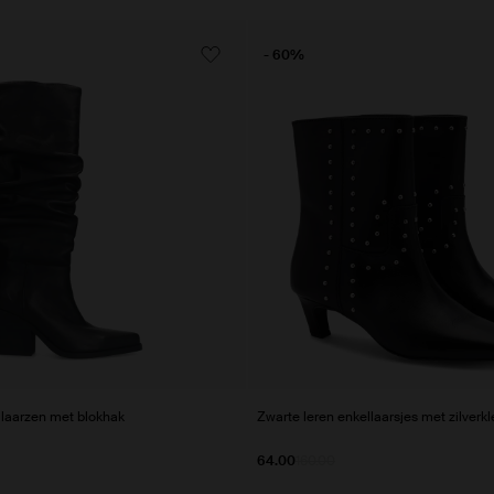
- 60%
 laarzen met blokhak
Zwarte leren enkellaarsjes met zilverkl
64.00
160.00