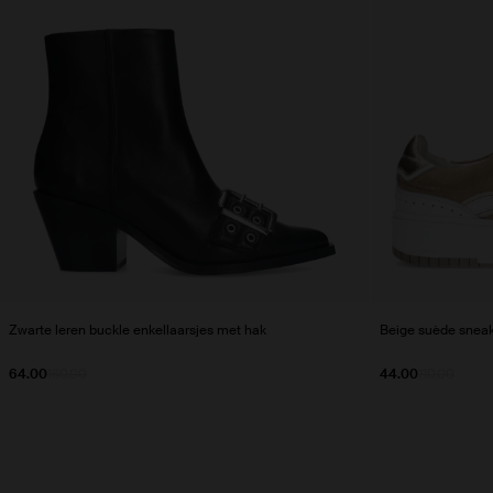
Zwarte leren buckle enkellaarsjes met hak
Beige suède sneake
64.00
160.00
44.00
110.00