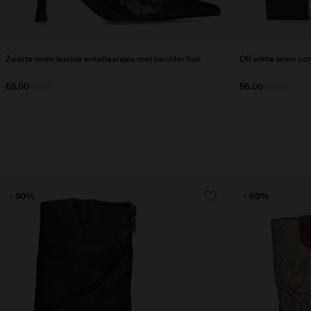
Zwarte leren buckle enkellaarsjes met trechter hak
Off white leren co
65.00
130.00
56.00
140.00
- 50%
- 60%