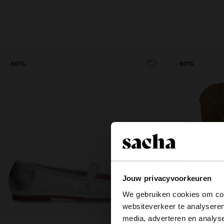
- 60%
- 60%
Jouw privacyvoorkeuren
We gebruiken cookies om cont
websiteverkeer te analyseren
media, adverteren en analys