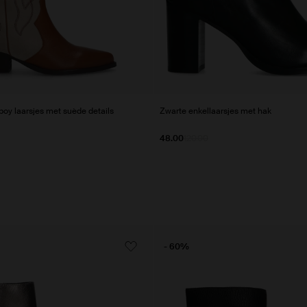
oy laarsjes met suède details
Zwarte enkellaarsjes met hak
48.00
120.00
- 60%