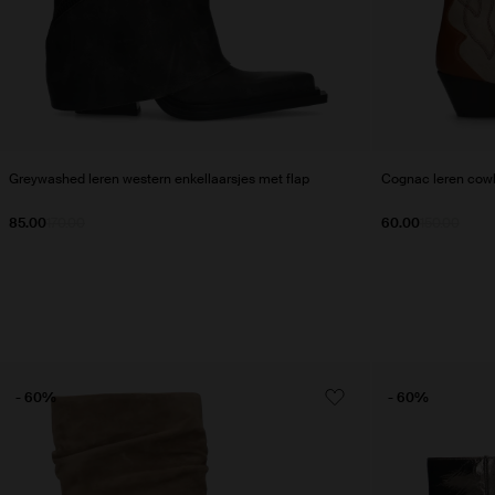
Greywashed leren western enkellaarsjes met flap
Cognac leren cowb
85.00
170.00
60.00
150.00
- 60%
- 60%