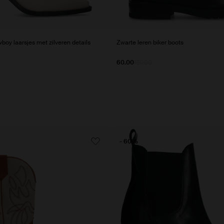
wboy laarsjes met zilveren details
Zwarte leren biker boots
60.00
150.00
- 60%