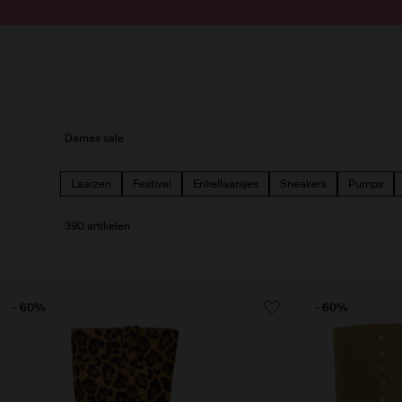
Doorgaan naar artikel
Submit search
Dames sale
Laarzen
Festival
Enkellaarsjes
Sneakers
Pumps
390 artikelen
- 60%
- 60%