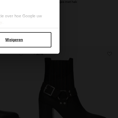
k
Leopard enkellaarsjes met hak
64.00
160.00
tie over hoe Google uw
cy
.
Weigeren
- 50%