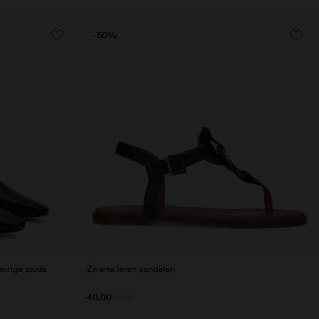
- 50%
eurige studs
Zwarte leren sandalen
40.00
79.98