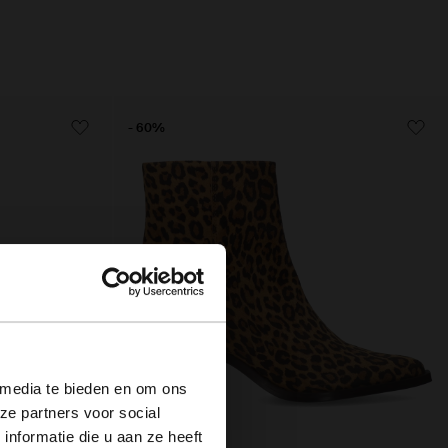
- 60%
×
 media te bieden en om ons
ze partners voor social
nformatie die u aan ze heeft