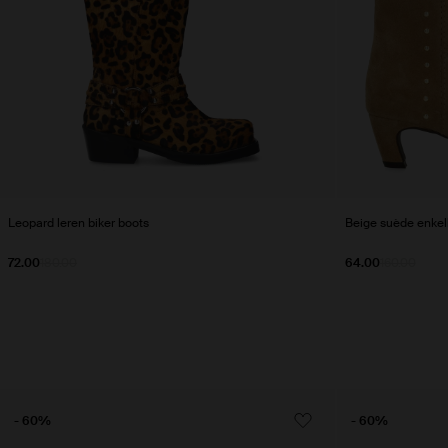
Leopard leren biker boots
Beige suède enkel
72.00
180.00
64.00
160.00
- 60%
- 60%