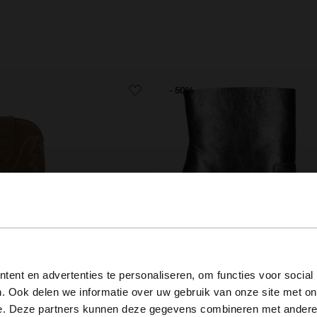
- 50%
View this website in English?
ent en advertenties te personaliseren, om functies voor social
. Ook delen we informatie over uw gebruik van onze site met on
It looks like your language isn't Dutch. Would you like to
e. Deze partners kunnen deze gegevens combineren met andere i