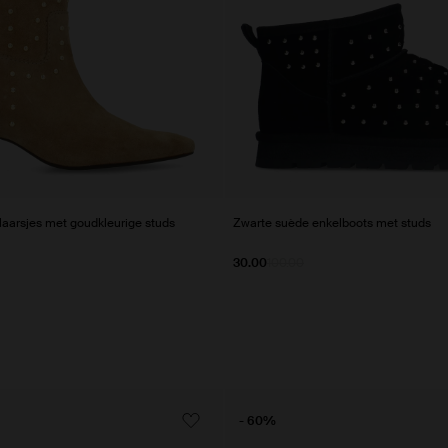
laarsjes met goudkleurige studs
Zwarte suède enkelboots met studs
30.00
100.00
- 60%