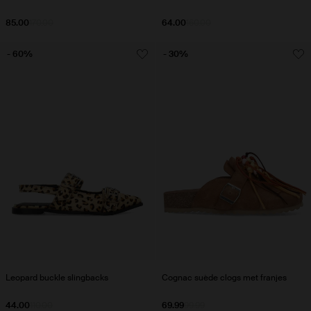
85.00
170.00
64.00
160.00
- 60%
- 30%
Leopard buckle slingbacks
Cognac suède clogs met franjes
44.00
110.00
69.99
99.99