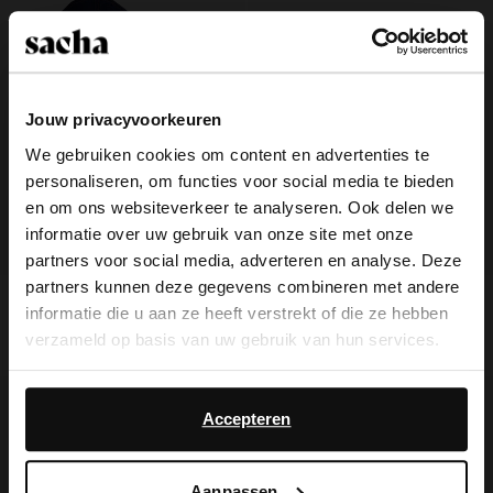
Jouw privacyvoorkeuren
We gebruiken cookies om content en advertenties te
personaliseren, om functies voor social media te bieden
×
en om ons websiteverkeer te analyseren. Ook delen we
View this website in English?
informatie over uw gebruik van onze site met onze
partners voor social media, adverteren en analyse. Deze
It looks like your language isn't Dutch. Would
partners kunnen deze gegevens combineren met andere
you like to switch to English?
Donkerblauwe denim cowboylaarzen
Beige denim muiltjes met hak
informatie die u aan ze heeft verstrekt of die ze hebben
met flap
verzameld op basis van uw gebruik van hun services.
65.99
109.98
37.50
74.99
Yes, switch to
No, stay in Dutch
English
Daarnaast werken wij samen met Google voor
- 30%
- 40%
advertentie- en meetdoeleinden. Meer informatie over
Accepteren
hoe Google uw persoonsgegevens gebruikt, vindt u op
Google’s pagina over zakelijke veiligheid en privacy
.
Aanpassen