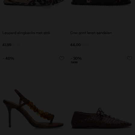
Leopard slingbacks met strik
Cow print leren sandalen
41.99
69.99
44.00
110.00
- 40%
- 30%
new