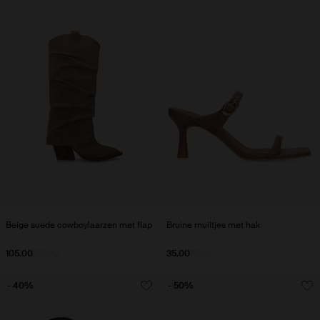
Beige suède cowboylaarzen met flap
Bruine muiltjes met hak
105.00
210.00
35.00
69.99
- 40%
- 50%