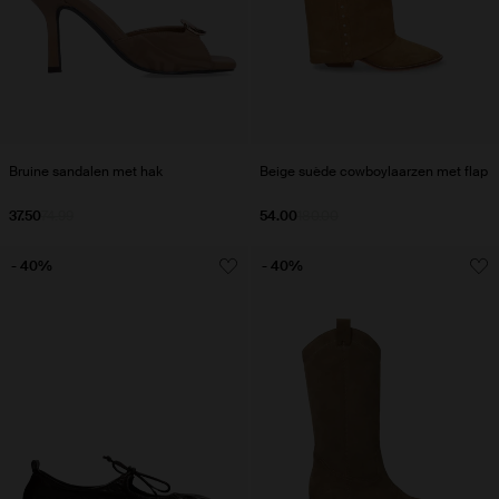
Bruine sandalen met hak
Beige suède cowboylaarzen met flap
37.50
74.99
54.00
180.00
- 40%
- 40%