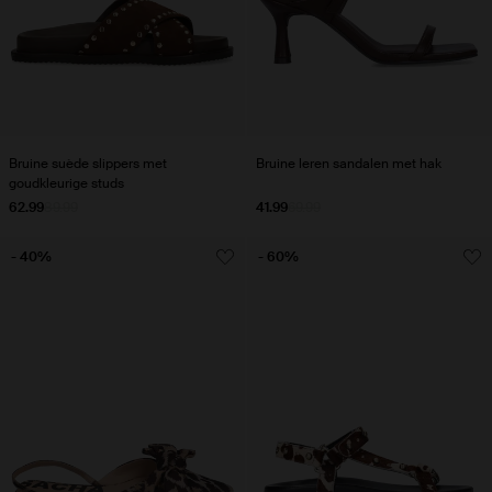
Bruine suède slippers met
Bruine leren sandalen met hak
goudkleurige studs
62.99
89.99
41.99
69.99
- 40%
- 60%