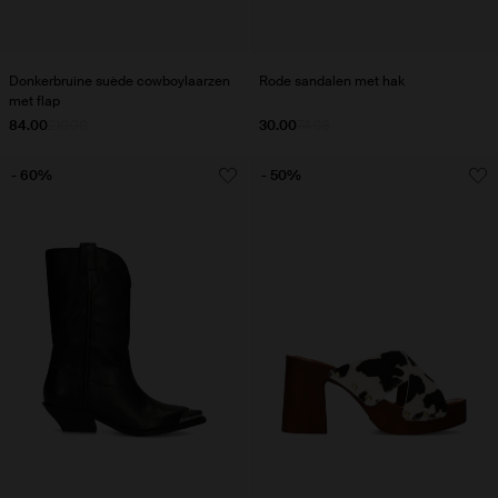
Donkerbruine suède cowboylaarzen
Rode sandalen met hak
met flap
84.00
210.00
30.00
74.98
- 60%
- 50%