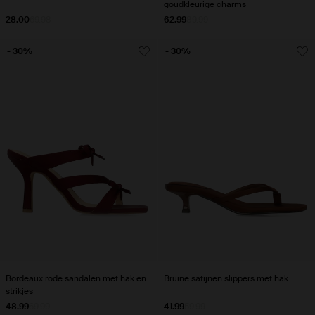
goudkleurige charms
28.00
69.98
62.99
89.99
- 30%
- 30%
Bordeaux rode sandalen met hak en
Bruine satijnen slippers met hak
strikjes
48.99
69.99
41.99
59.99