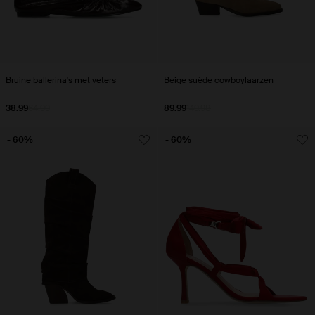
Bruine ballerina's met veters
Beige suède cowboylaarzen
38.99
64.99
89.99
149.98
- 60%
- 60%