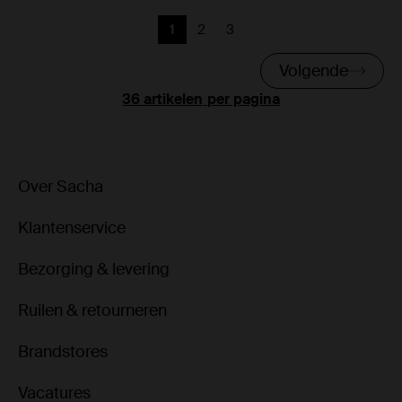
1
2
3
Huidige pagina
Vorige
Vorige
Volgende
per pagina
Over Sacha
Klantenservice
Bezorging & levering
Ruilen & retourneren
Brandstores
Vacatures