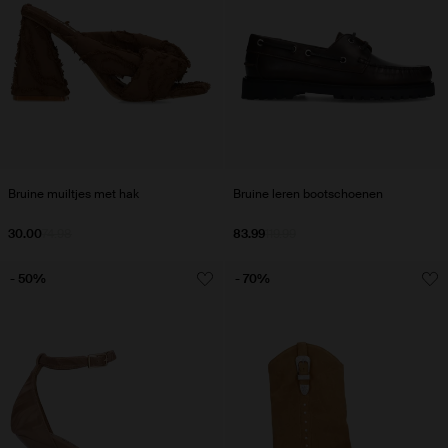
Bruine muiltjes met hak
Bruine leren bootschoenen
30.00
74.98
83.99
119.99
- 50%
- 70%