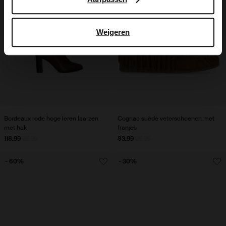
Weigeren
Bordeaux rode hoge leren laarzen
Cognac suède veterschoenen met
met hak
franjes
118.99
169.99
83.99
139.98
- 60%
- 30%