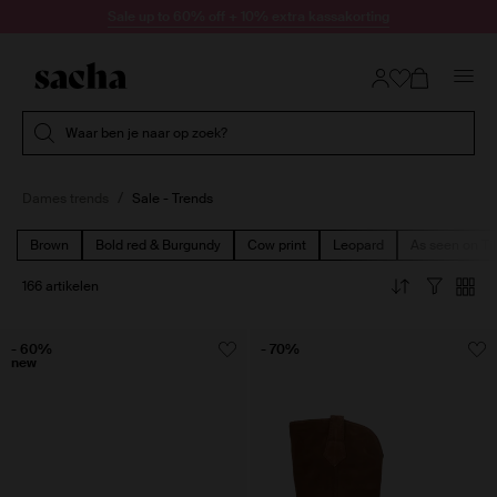
Doorgaan naar artikel
Sale up to 60% off + 10% extra kassakorting
Submit search
Waar ben je naar op zoek?
Dames trends
Sale - Trends
Brown
Bold red & Burgundy
Cow print
Leopard
As seen on Ti
166 artikelen
- 60%
- 70%
new