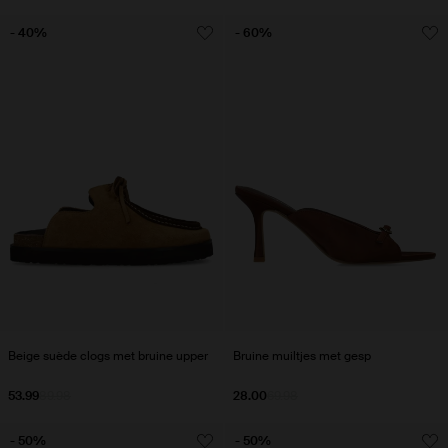
- 40%
- 60%
Beige suède clogs met bruine upper
Bruine muiltjes met gesp
53.99
89.98
28.00
69.98
- 50%
- 50%