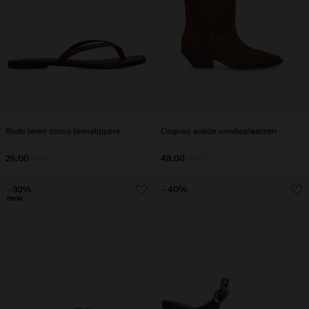
Rode leren croco teenslippers
Cognac suède cowboylaarzen
26.00
64.98
48.00
160.00
- 30%
- 40%
new