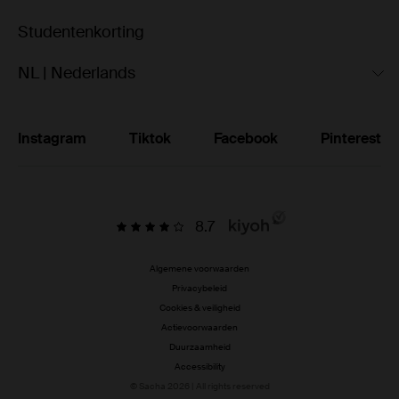
Studentenkorting
NL | Nederlands
Instagram
Tiktok
Facebook
Pinterest
8.7
Algemene voorwaarden
Privacybeleid
Cookies & veiligheid
Actievoorwaarden
Duurzaamheid
Accessibility
© Sacha 2026 | All rights reserved