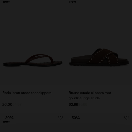
new
new
Rode leren croco teenslippers
Bruine suède slippers met
goudkleurige studs
26.00
64.98
62.99
89.99
- 30%
- 50%
new