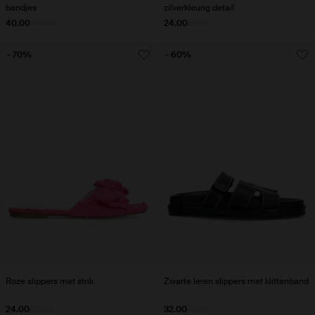
bandjes
zilverkleurig detail
40.00
100.00
24.00
59.99
- 70%
- 60%
Roze slippers met strik
Zwarte leren slippers met klittenband
24.00
80.00
32.00
79.98