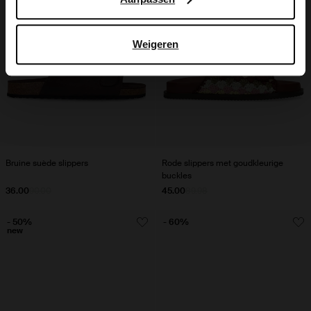
Weigeren
Bruine suède slippers
Rode slippers met goudkleurige
buckles
36.00
90.00
45.00
89.98
- 50%
- 60%
new