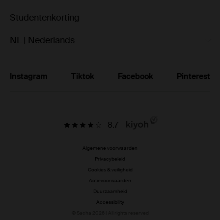
Studentenkorting
NL | Nederlands
Instagram
Tiktok
Facebook
Pinterest
8.7
Algemene voorwaarden
Privacybeleid
Cookies & veiligheid
Actievoorwaarden
Duurzaamheid
Accessibility
© Sacha 2026 | All rights reserved