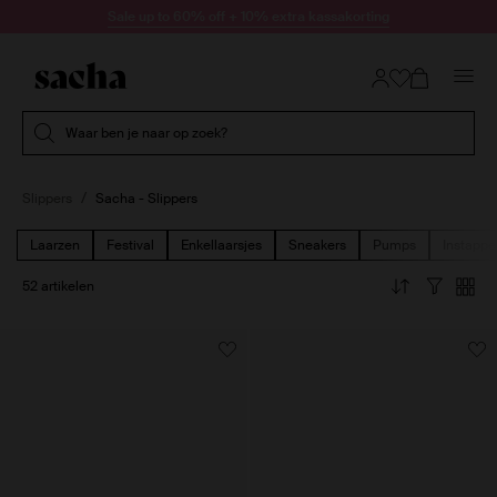
Doorgaan naar artikel
Sale up to 60% off + 10% extra kassakorting
Submit search
Waar ben je naar op zoek?
Slippers
Sacha - Slippers
Laarzen
Festival
Enkellaarsjes
Sneakers
Pumps
Instappe
52 artikelen