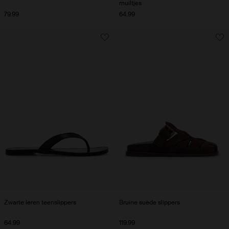
muiltjes
79.99
64.99
Zwarte leren teenslippers
Bruine suède slippers
64.99
119.99