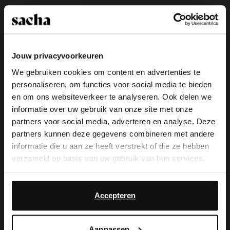
Jouw privacyvoorkeuren
We gebruiken cookies om content en advertenties te
personaliseren, om functies voor social media te bieden
×
en om ons websiteverkeer te analyseren. Ook delen we
View this website in English?
informatie over uw gebruik van onze site met onze
partners voor social media, adverteren en analyse. Deze
It looks like your language isn't Dutch. Would
partners kunnen deze gegevens combineren met andere
you like to switch to English?
Bruine leren slippers met
Beige suède slippers
informatie die u aan ze heeft verstrekt of die ze hebben
goudkleurige charms
verzameld op basis van uw gebruik van hun services.
62.99
89.99
40.00
79.98
Yes, switch to
No, stay in Dutch
English
Daarnaast werken wij samen met Google voor
- 60%
- 50%
new
advertentie- en meetdoeleinden. Meer informatie over
Accepteren
hoe Google uw persoonsgegevens gebruikt, vindt u op
Google’s pagina over zakelijke veiligheid en privacy
.
Aanpassen