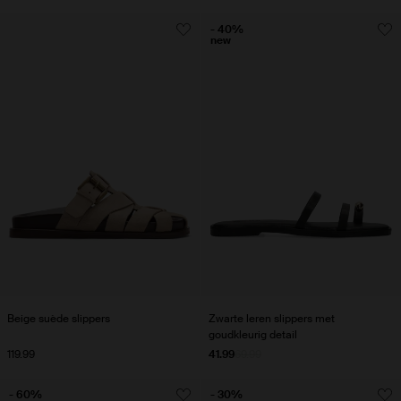
- 40%
new
Beige suède slippers
Zwarte leren slippers met
goudkleurig detail
119.99
41.99
69.99
- 60%
- 30%