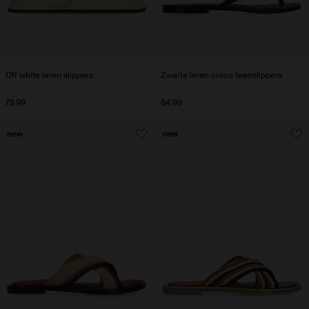
Off white leren slippers
Zwarte leren croco teenslippers
79.99
64.99
new
new