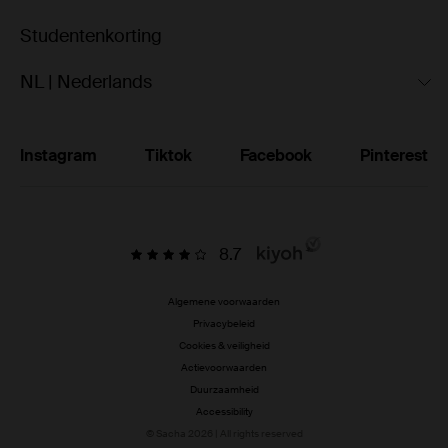
Studentenkorting
NL | Nederlands
Instagram
Tiktok
Facebook
Pinterest
8.7
Algemene voorwaarden
Privacybeleid
Cookies & veiligheid
Actievoorwaarden
Duurzaamheid
Accessibility
© Sacha 2026 | All rights reserved