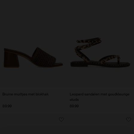
Bruine muiltjes met blokhak
Leopard sandalen met goudkleurige
studs
89.99
69.99