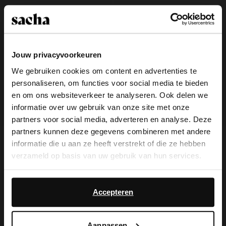
Jouw privacyvoorkeuren
We gebruiken cookies om content en advertenties te
personaliseren, om functies voor social media te bieden
×
en om ons websiteverkeer te analyseren. Ook delen we
View this website in English?
informatie over uw gebruik van onze site met onze
partners voor social media, adverteren en analyse. Deze
It looks like your language isn't Dutch. Would
partners kunnen deze gegevens combineren met andere
you like to switch to English?
Zwarte lak muiltjes met hak
Bruine sandalen met hak
informatie die u aan ze heeft verstrekt of die ze hebben
verzameld op basis van uw gebruik van hun services.
109.99
74.99
Yes, switch to
No, stay in Dutch
English
Daarnaast werken wij samen met Google voor
advertentie- en meetdoeleinden. Meer informatie over
Accepteren
hoe Google uw persoonsgegevens gebruikt, vindt u op
Google’s pagina over zakelijke veiligheid en privacy
.
Aanpassen