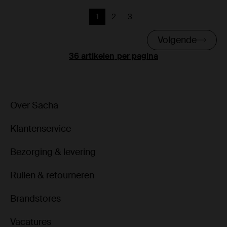
1
2
3
Huidige pagina
Vorige
Vorige
Volgende
per pagina
Over Sacha
Klantenservice
Bezorging & levering
Ruilen & retourneren
Brandstores
Vacatures