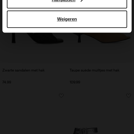
Weigeren
Zwarte sandalen met hak
Taupe suède muiltjes met hak
74.99
109.99