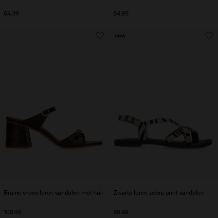
64.99
64.99
new
Bruine croco leren sandalen met hak
Zwarte leren zebra print sandalen
109.99
69.99