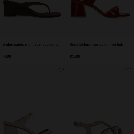
Bruine suède muiltjes met sleehak
Rode lakleren sandalen met hak
74.99
109.99