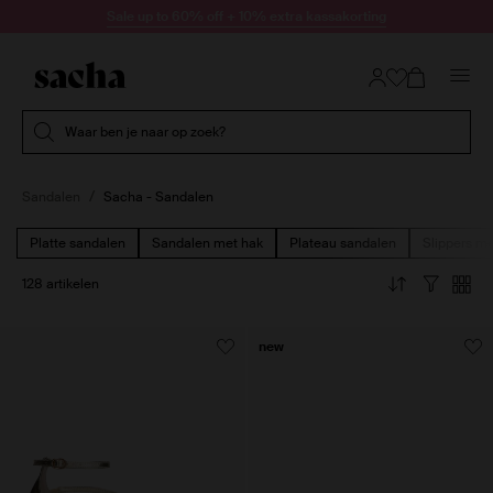
Doorgaan naar artikel
Sale up to 60% off + 10% extra kassakorting
Submit search
Waar ben je naar op zoek?
Sandalen
Sacha - Sandalen
Platte sandalen
Sandalen met hak
Plateau sandalen
Slippers me
128 artikelen
new