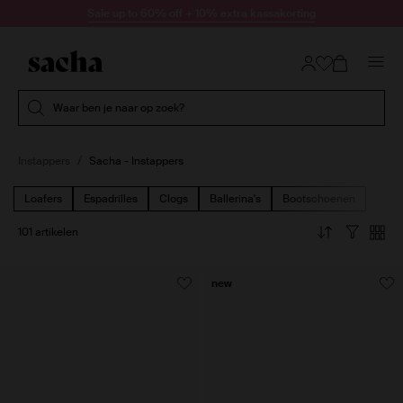
Doorgaan naar artikel
Sale up to 60% off + 10% extra kassakorting
Submit search
Waar ben je naar op zoek?
Instappers
Sacha - Instappers
Loafers
Espadrilles
Clogs
Ballerina's
Bootschoenen
101 artikelen
new