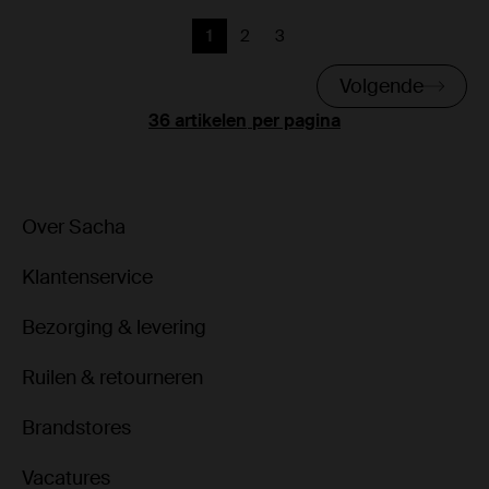
1
2
3
Huidige pagina
Vorige
Vorige
Volgende
per pagina
Over Sacha
Klantenservice
Bezorging & levering
Ruilen & retourneren
Brandstores
Vacatures