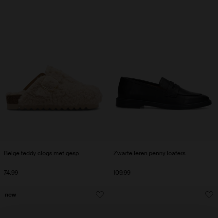
Beige teddy clogs met gesp
Zwarte leren penny loafers
74.99
109.99
new