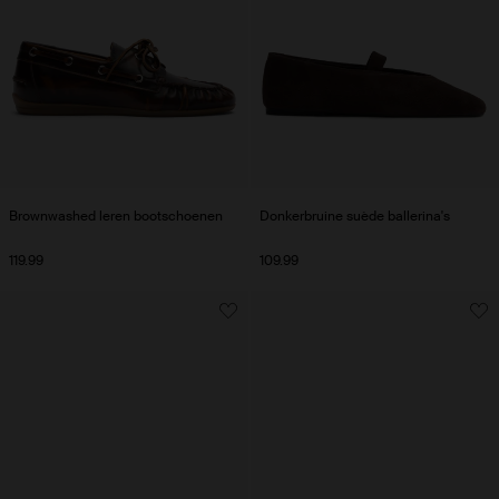
Brownwashed leren bootschoenen
Donkerbruine suède ballerina's
119.99
109.99