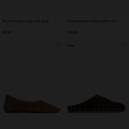
Bruine suède clogs met gesp
Donkerbruine suède ballerina's
89.99
109.99
new