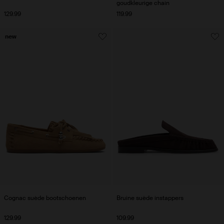
goudkleurige chain
129.99
119.99
new
Cognac suède bootschoenen
Bruine suède instappers
129.99
109.99