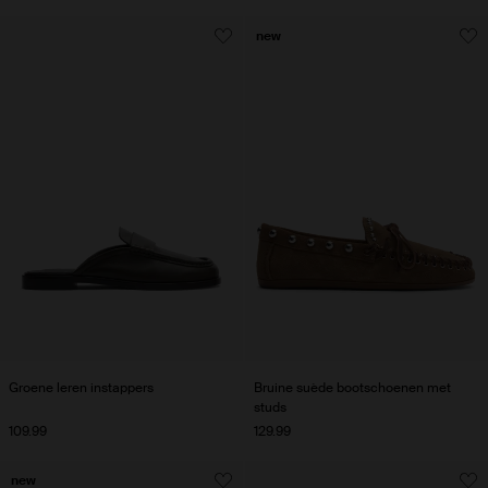
new
Groene leren instappers
Bruine suède bootschoenen met
studs
109.99
129.99
new