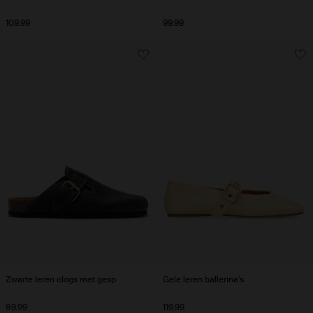
109.99
99.99
Zwarte leren clogs met gesp
Gele leren ballerina's
89.99
119.99