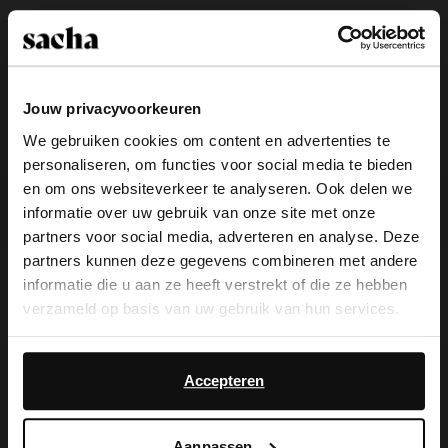
Jouw privacyvoorkeuren
We gebruiken cookies om content en advertenties te
personaliseren, om functies voor social media te bieden
×
en om ons websiteverkeer te analyseren. Ook delen we
View this website in English?
informatie over uw gebruik van onze site met onze
partners voor social media, adverteren en analyse. Deze
It looks like your language isn't Dutch. Would
partners kunnen deze gegevens combineren met andere
you like to switch to English?
Bruine teddy clogs met gesp
Bruine suède instappers
informatie die u aan ze heeft verstrekt of die ze hebben
verzameld op basis van uw gebruik van hun services.
74.99
109.99
Yes, switch to
No, stay in Dutch
English
Daarnaast werken wij samen met Google voor
new
advertentie- en meetdoeleinden. Meer informatie over
Accepteren
hoe Google uw persoonsgegevens gebruikt, vindt u op
Google’s pagina over zakelijke veiligheid en privacy
.
Aanpassen