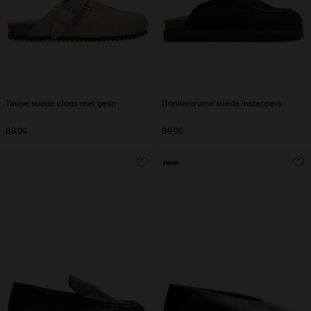
Taupe suède clogs met gesp
Donkerbruine suède instappers
89.99
89.99
new