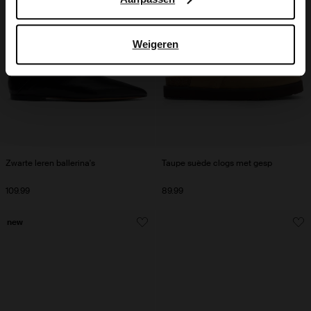
Weigeren
Zwarte leren ballerina's
Taupe suède clogs met gesp
109.99
89.99
new