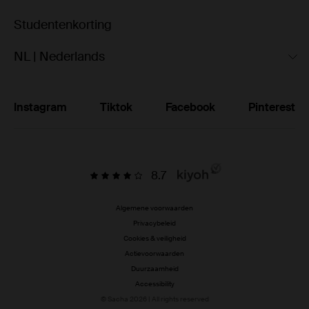
Studentenkorting
NL | Nederlands
Instagram
Tiktok
Facebook
Pinterest
8.7
Algemene voorwaarden
Privacybeleid
Cookies & veiligheid
Actievoorwaarden
Duurzaamheid
Accessibility
© Sacha 2026 | All rights reserved