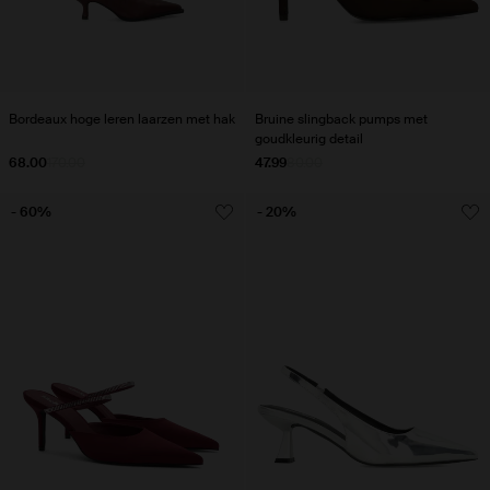
Bordeaux hoge leren laarzen met hak
Bruine slingback pumps met
goudkleurig detail
68.00
170.00
47.99
80.00
- 60%
- 20%