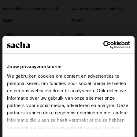
Bruine slingback pumps met strik
Zwarte strass laarzen met flap
63.99
79.99
56.00
140.00
- 60%
- 50%
Jouw privacyvoorkeuren
We gebruiken cookies om content en advertenties te
personaliseren, om functies voor social media te bieden
×
en om ons websiteverkeer te analyseren. Ook delen we
View this website in English?
informatie over uw gebruik van onze site met onze
partners voor social media, adverteren en analyse. Deze
It looks like your language isn't Dutch. Would
partners kunnen deze gegevens combineren met andere
you like to switch to English?
informatie die u aan ze heeft verstrekt of die ze hebben
verzameld op basis van uw gebruik van hun services.
Zwarte muiltjes met zilverkleurige
Zwarte enkellaarsjes met
Yes, switch to