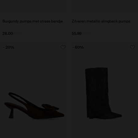
Burgundy pumps met strass bandje
Zilveren metallic slingback pumps
28.00
69.98
55.99
69.99
- 20%
- 60%