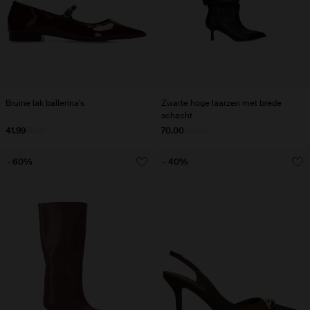
Bruine lak ballerina's
Zwarte hoge laarzen met brede
schacht
41.99
59.99
70.00
140.00
- 60%
- 40%