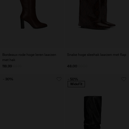
Bordeaux rode hoge leren laarzen
Snake hoge sleehak laarzen met flap
met hak
118.99
169.99
48.00
120.00
- 30%
- 50%
WideFit