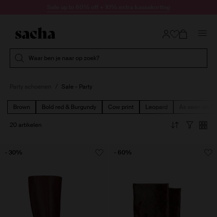
Doorgaan naar artikel
Sale up to 60% off + 10% extra kassakorting
Submit search
Waar ben je naar op zoek?
Party schoenen
Sale - Party
Brown
Bold red & Burgundy
Cow print
Leopard
As seen on Ti
20 artikelen
- 30%
- 60%