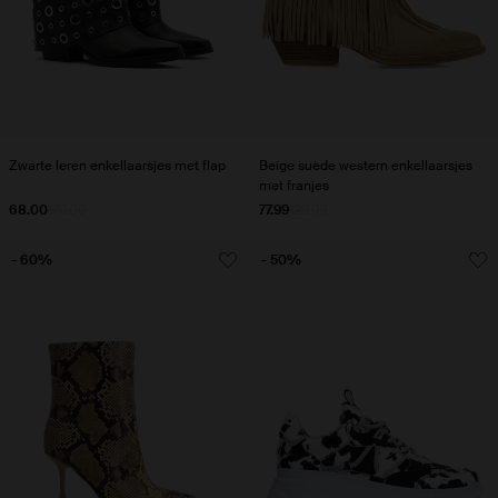
Zwarte leren enkellaarsjes met flap
Beige suède western enkellaarsjes
met franjes
68.00
170.00
77.99
129.98
- 60%
- 50%