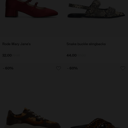
Rode Mary Jane's
Snake buckle slingbacks
32.00
79.98
44.00
110.00
- 60%
- 60%