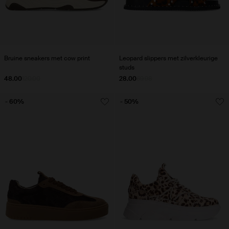
Bruine sneakers met cow print
Leopard slippers met zilverkleurige
studs
48.00
120.00
28.00
69.98
- 60%
- 50%