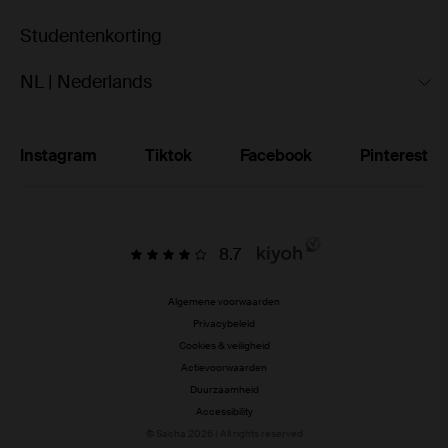
Studentenkorting
NL | Nederlands
Instagram
Tiktok
Facebook
Pinterest
8.7
Algemene voorwaarden
Privacybeleid
Cookies & veiligheid
Actievoorwaarden
Duurzaamheid
Accessibility
© Sacha 2026 | All rights reserved