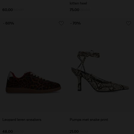
kitten heel
60.00
150.00
75.00
150.00
- 60%
- 70%
Leopard leren sneakers
Pumps met snake print
48.00
120.00
21.00
70.00