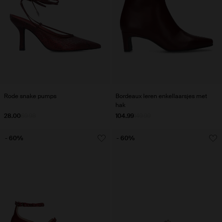
Rode snake pumps
Bordeaux leren enkellaarsjes met
hak
28.00
69.98
104.99
149.99
- 60%
- 60%