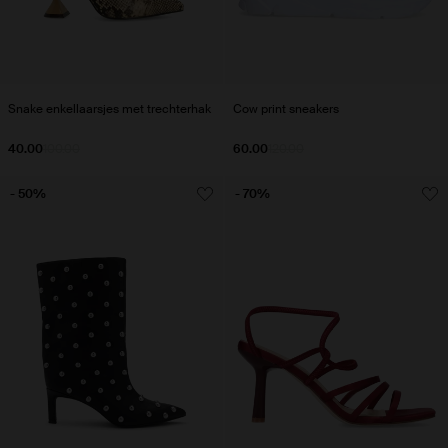
Snake enkellaarsjes met trechterhak
Cow print sneakers
40.00
100.00
60.00
120.00
- 50%
- 70%