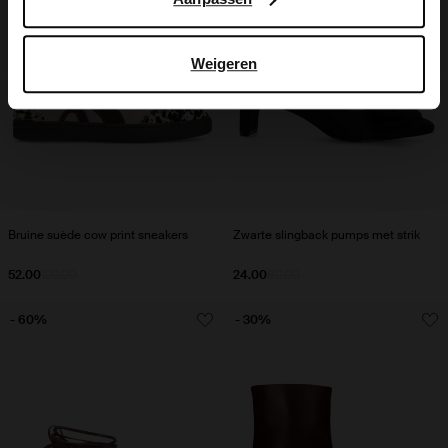
Weigeren
Bruine suède cow print sneakers
Zwarte slingback pumps met strik
52.00
130.00
24.00
80.00
- 60%
- 30%