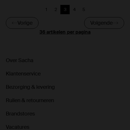
1
2
3
4
5
Vorige
Vorige
Huidige pagina
Vorige
Vorige
Vorige
Volgende
per pagina
Over Sacha
Klantenservice
Bezorging & levering
Ruilen & retourneren
Brandstores
Vacatures