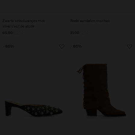
Zwarte enkellaarsjes met
Rode sandalen met hak
zilverkleurige studs
65.00
130.00
21.00
70.00
- 60%
- 60%