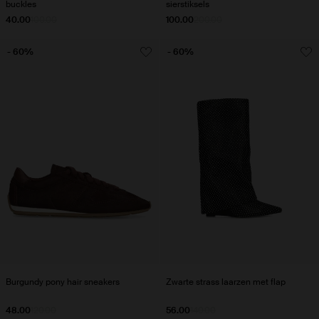
buckles
sierstiksels
40.00
100.00
100.00
200.00
- 60%
- 60%
Burgundy pony hair sneakers
Zwarte strass laarzen met flap
48.00
120.00
56.00
140.00