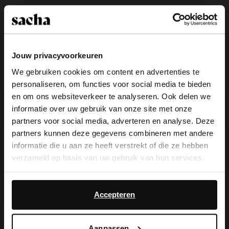
Jouw privacyvoorkeuren
We gebruiken cookies om content en advertenties te
personaliseren, om functies voor social media te bieden
×
en om ons websiteverkeer te analyseren. Ook delen we
View this website in English?
informatie over uw gebruik van onze site met onze
partners voor social media, adverteren en analyse. Deze
It looks like your language isn't Dutch. Would
partners kunnen deze gegevens combineren met andere
you like to switch to English?
Bruine leren bootschoenen
Zwarte suède western enkellaarsjes
informatie die u aan ze heeft verstrekt of die ze hebben
met flap
verzameld op basis van uw gebruik van hun services.
48.00
120.00
64.00
160.00
Yes, switch to
No, stay in Dutch
English
Daarnaast werken wij samen met Google voor
- 60%
- 70%
advertentie- en meetdoeleinden. Meer informatie over
Accepteren
hoe Google uw persoonsgegevens gebruikt, vindt u op
Google’s pagina over zakelijke veiligheid en privacy
.
Aanpassen