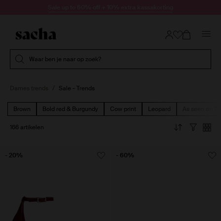
Doorgaan naar artikel
Sale up to 60% off + 10% extra kassakorting
Submit search
Waar ben je naar op zoek?
Dames trends
Sale - Trends
Brown
Bold red & Burgundy
Cow print
Leopard
As seen on Ti
166 artikelen
- 20%
- 60%