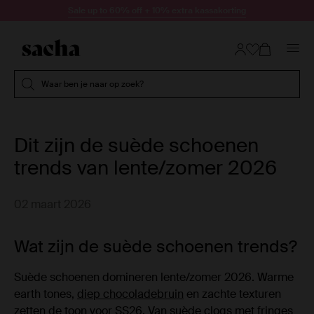
Doorgaan naar artikel
Sale up to 60% off + 10% extra kassakorting
Submit search
Waar ben je naar op zoek?
Dit zijn de suède schoenen
trends van lente/zomer 2026
02 maart 2026
Wat zijn de suède schoenen trends?
Suède schoenen domineren lente/zomer 2026. Warme
earth tones,
diep chocoladebruin
en zachte texturen
zetten de toon voor SS26. Van
suède clogs met fringes