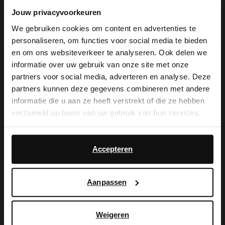
Jouw privacyvoorkeuren
We gebruiken cookies om content en advertenties te
personaliseren, om functies voor social media te bieden
×
en om ons websiteverkeer te analyseren. Ook delen we
View this website in English?
Beige suède slouchy
Donkerbruine suède sneakers
informatie over uw gebruik van onze site met onze
enkellaarsjes met hak
met dubbele veters
partners voor social media, adverteren en analyse. Deze
159.99
129.99
It looks like your language isn't Dutch. Would
partners kunnen deze gegevens combineren met andere
you like to switch to English?
informatie die u aan ze heeft verstrekt of die ze hebben
verzameld op basis van uw gebruik van hun services.
Yes, switch to
No, stay in Dutch
English
Daarnaast werken wij samen met Google voor
advertentie- en meetdoeleinden. Meer informatie over
Accepteren
hoe Google uw persoonsgegevens gebruikt, vindt u op
Google’s pagina over zakelijke veiligheid en privacy
.
Aanpassen
Weigeren