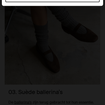
03. Suède ballerina’s
De
ballerina’s
zijn terug gebracht tot hun essentie.