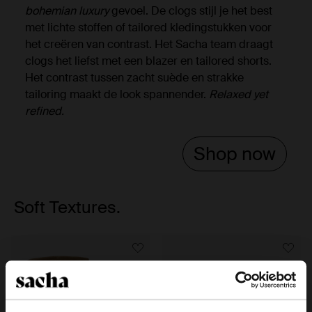
bohemian luxury
gevoel. De clogs stijl je het best
met lichte stoffen of tailored kledingstukken voor
het creëren van contrast. Het Sacha team draagt
clogs het liefst met een blazer en tailored shorts.
Het contrast tussen zacht suède en strakke
tailoring maakt de look spannender.
Relaxed yet
refined.
Shop now
Soft Textures.
Item
1
of
14