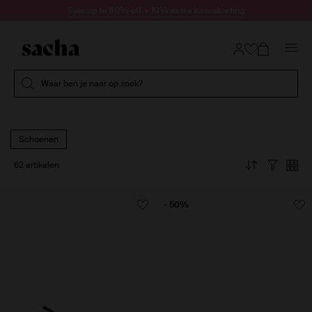
Doorgaan naar artikel
Sale up to 60% off + 10% extra kassakorting
Submit search
Waar ben je naar op zoek?
Schoenen
62 artikelen
- 50%