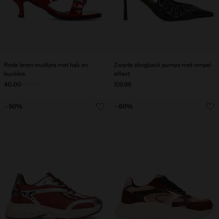
Rode leren muiltjes met hak en
Zwarte slingback pumps met rimpel
buckles
effect
40.00
100.00
109.99
- 50%
- 60%