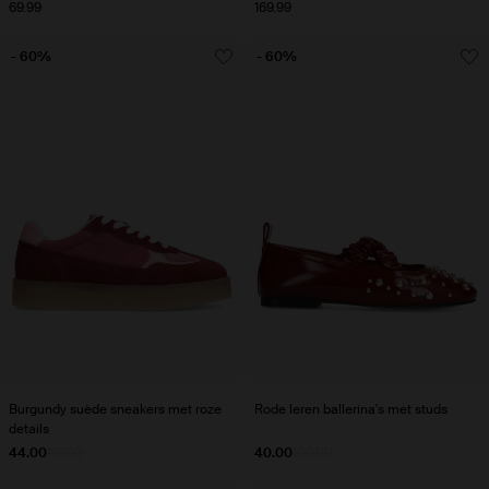
69.99
169.99
- 60%
- 60%
Burgundy suède sneakers met roze
Rode leren ballerina's met studs
details
44.00
110.00
40.00
100.00