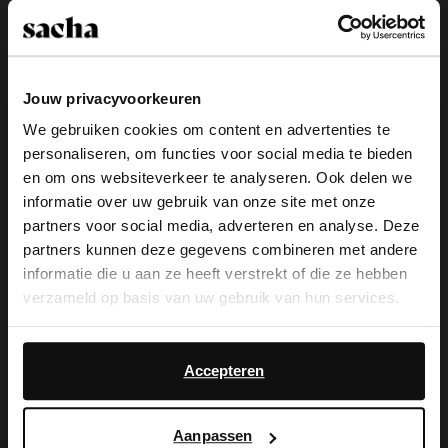
Jouw privacyvoorkeuren
We gebruiken cookies om content en advertenties te
personaliseren, om functies voor social media te bieden
×
en om ons websiteverkeer te analyseren. Ook delen we
View this website in English?
informatie over uw gebruik van onze site met onze
partners voor social media, adverteren en analyse. Deze
It looks like your language isn't Dutch. Would
partners kunnen deze gegevens combineren met andere
Rode sandalen met hak
Rode muiltjes met hak en strik
you like to switch to English?
informatie die u aan ze heeft verstrekt of die ze hebben
59.99
74.99
41.99
69.99
verzameld op basis van uw gebruik van hun services.
Yes, switch to
No, stay in Dutch
- 60%
- 60%
English
Daarnaast werken wij samen met Google voor
advertentie- en meetdoeleinden. Meer informatie over
Accepteren
hoe Google uw persoonsgegevens gebruikt, vindt u op
Google’s pagina over zakelijke veiligheid en privacy
.
Aanpassen