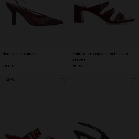
Rode snake pumps
Rode leren sandalen met hak en
gespen
28.00
69.98
76.99
109.99
- 60%