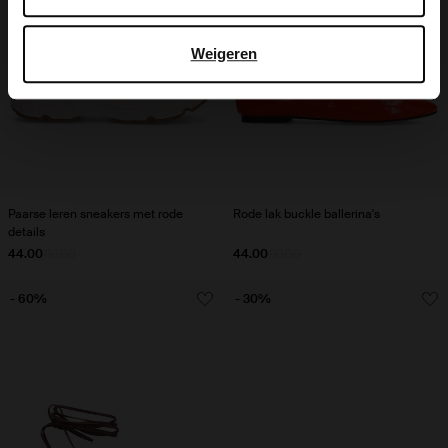
Weigeren
Paarse leren sneakers met rode
Rode lak buckle ballerina's
details
44.00
110.00
44.00
110.00
- 60%
- 30%