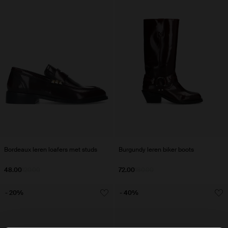
Bordeaux leren loafers met studs
Burgundy leren biker boots
48.00
120.00
72.00
180.00
- 20%
- 40%