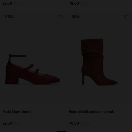
32.00
79.98
48.00
120.00
- 60%
- 60%
Rode Mary Jane's
Rode enkellaarsjes met hak
32.00
79.98
40.00
100.00