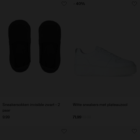
- 40%
Sneakersokken invisible zwart - 2
Witte sneakers met plateauzool
paar
9.99
71.99
119.98