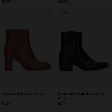
52.00
130.00
48.00
120.00
- 60%
Cognac enkellaarsjes met hak
Zwarte leren cowboylaarsjes met
details
149.99
52.00
130.00