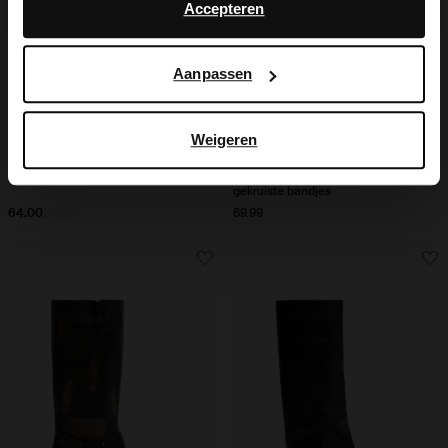
advertentie- en meetdoeleinden. Meer informatie over
Accepteren
hoe Google uw persoonsgegevens gebruikt, vindt u op
Google’s pagina over zakelijke veiligheid en privacy
.
Aanpassen
Weigeren
Cognac leren laarzen
Gouden leren sandalen met
gekruiste bandjes
64.00
160.00
69.99