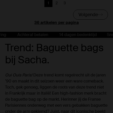
1
2
3
Huidige pagina
Vorige
Vorige
Volgende
per pagina
Achteraf betalen
14 dagen bedenktijd
Snelle l
Trend: Baguette bags
bij Sacha.
Oui Ouis Paris!
Deze trend komt regelrecht uit de jaren
’90 en maakt in dit seizoen weer een ware comeback.
Toch, gek genoeg, liggen de roots van deze trend niet
in Frankrijk maar in Italië! Een high-fashion merk bracht
de baguette bag op de markt. Herinner jij de Franse
Parisiennes onderweg met een vers gebakken baguette
onder de arm geklemd? Juist, naar dit iconische beeld