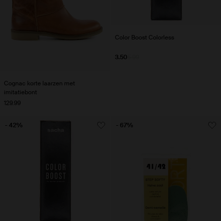
Color Boost Colorless
3.50
5.99
Cognac korte laarzen met
imitatiebont
129.99
- 42%
- 67%