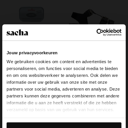
Super Shine glansspons
4.99
Jouw privacyvoorkeuren
Zwarte leren plateau sandalen met
We gebruiken cookies om content en advertenties te
goudkleurige buckles
personaliseren, om functies voor social media te bieden
×
99.99
en om ons websiteverkeer te analyseren. Ook delen we
View this website in English?
informatie over uw gebruik van onze site met onze
- 60%
partners voor social media, adverteren en analyse. Deze
It looks like your language isn't Dutch. Would
partners kunnen deze gegevens combineren met andere
you like to switch to English?
informatie die u aan ze heeft verstrekt of die ze hebben
verzameld op basis van uw gebruik van hun services.
Yes, switch to
No, stay in Dutch
English
Daarnaast werken wij samen met Google voor