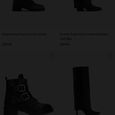
Greywashed buckle biker boots
Zwarte hoge leren cowboylaarzen
met flap
229.99
239.99