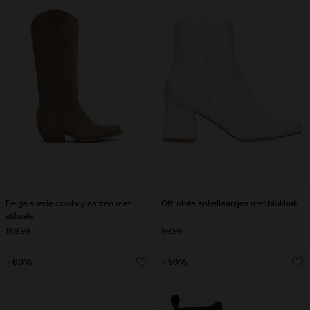
Beige suède cowboylaarzen met
Off white enkellaarsjes met blokhak
stiksels
189.99
99.99
- 60%
- 50%