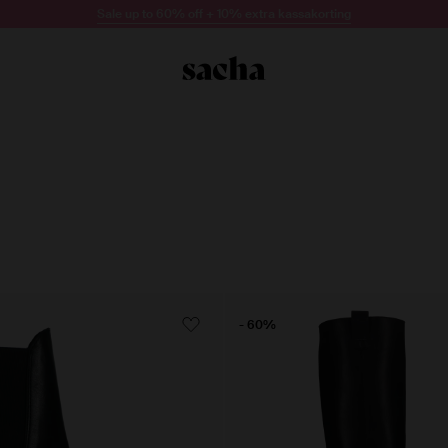
Sale up to 60% off + 10% extra kassakorting
- 60%