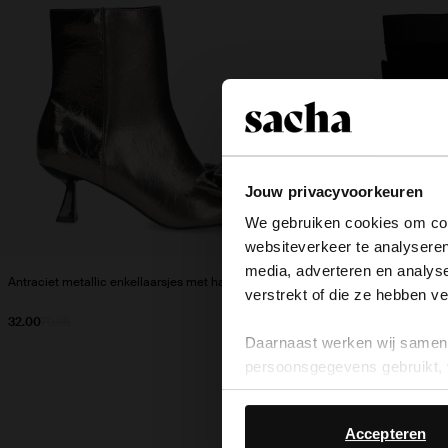
Jouw privacyvoorkeuren
We gebruiken cookies om cont
websiteverkeer te analyseren
media, adverteren en analys
Antraciet metallic enkellaarsjes met hak
Zwarte leren chels
verstrekt of die ze hebben v
32.00
79.98
52.00
130.00
Daarnaast werken wij samen 
persoonsgegevens gebruikt, 
Accepteren