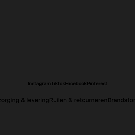
Instagram
Tiktok
Facebook
Pinterest
orging & levering
Ruilen & retourneren
Brandsto