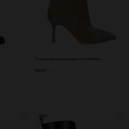
Taupe suéde enkellaarsjes met naaldhak
68.00
170.00
- 60%