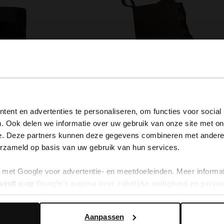
View this website in English?
ent en advertenties te personaliseren, om functies voor social
. Ook delen we informatie over uw gebruik van onze site met on
It looks like your language isn't Dutch. Would you like to
e. Deze partners kunnen deze gegevens combineren met andere i
ea boots met imitatiebont
Donkergrijze leren veterlaarsjes
switch to English?
erzameld op basis van uw gebruik van hun services.
56.00
140.00
met Google voor advertentie- en meetdoeleinden. Meer informa
Yes, switch to English
No, stay in Dutch
vindt u op
Google’s pagina over zakelijke veiligheid en priva
Aanpassen