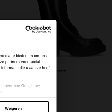
×
 media te bieden en om ons
ze partners voor social
nformatie die u aan ze heeft
Zwarte leren veterlaarsjes
68.00
170.00
tie over hoe Google uw
cy
.
Weigeren