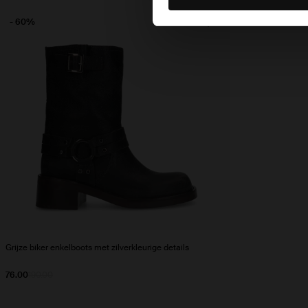
- 60%
Grijze biker enkelboots met zilverkleurige details
76.00
190.00