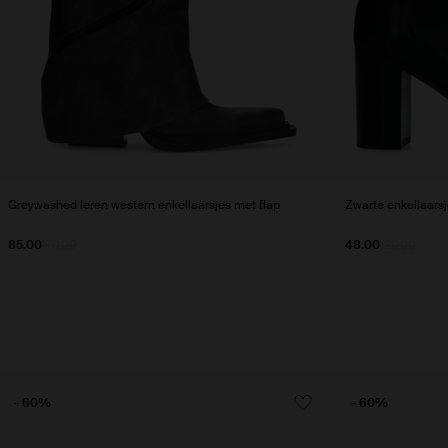
Greywashed leren western enkellaarsjes met flap
Zwarte enkellaars
85.00
170.00
48.00
120.00
- 60%
- 60%