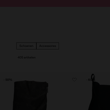
Doorgaan naar artikel
Submit search
Schoenen
Accessoires
405 artikelen
- 50%
- 60%