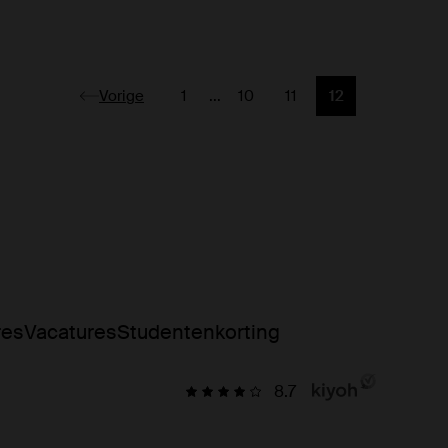
Vorige
1
...
10
11
12
Pagina
Vorige
Vorige
Huidige pagina
res
Vacatures
Studentenkorting
8.7