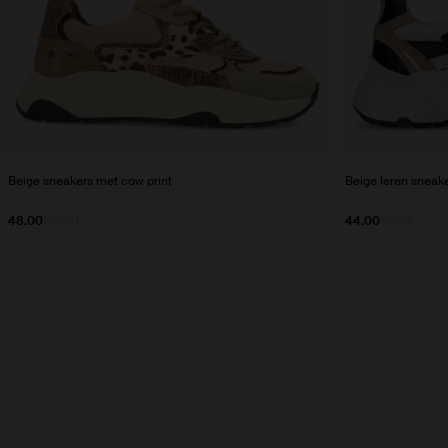
Beige sneakers met cow print
Beige leren sneake
48.00
120.00
44.00
110.00