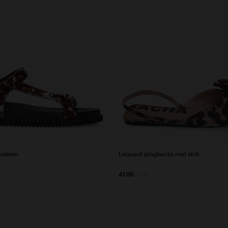
ndalen
Leopard slingbacks met strik
41.99
69.99