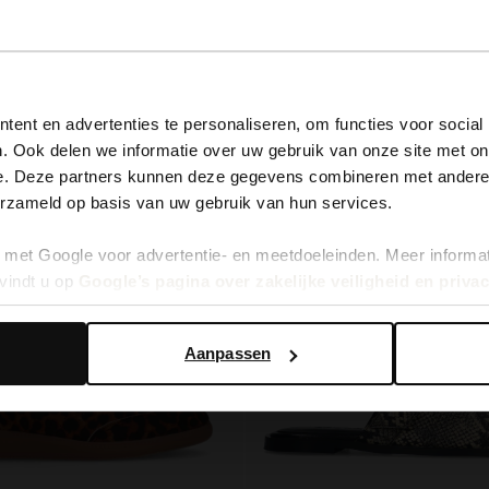
View this website in English?
ent en advertenties te personaliseren, om functies voor social
. Ook delen we informatie over uw gebruik van onze site met on
- 60%
It looks like your language isn't Dutch. Would you like to
e. Deze partners kunnen deze gegevens combineren met andere i
switch to English?
erzameld op basis van uw gebruik van hun services.
met Google voor advertentie- en meetdoeleinden. Meer informa
Yes, switch to English
No, stay in Dutch
vindt u op
Google’s pagina over zakelijke veiligheid en priva
Aanpassen