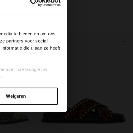
×
 media te bieden en om ons
ze partners voor social
- 60%
nformatie die u aan ze heeft
tie over hoe Google uw
cy
.
Weigeren