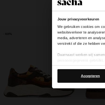
Jouw privacyvoorkeuren
We gebruiken cookies om cont
websiteverkeer te analyseren
- 60%
- 60%
media, adverteren en analys
verstrekt of die ze hebben v
Daarnaast werken wij samen 
persoonsgegevens gebruikt, 
Accepteren