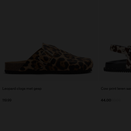
Leopard clogs met gesp
Cow print leren sa
119.99
44.00
110.00