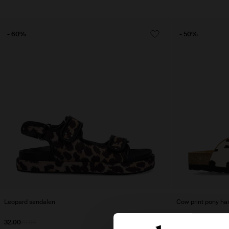
- 60%
- 50%
Leopard sandalen
Cow print pony hai
32.00
79.98
60.00
120.00