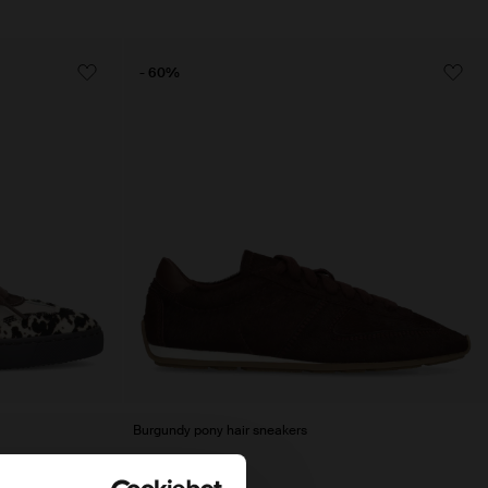
- 60%
Burgundy pony hair sneakers
48.00
120.00