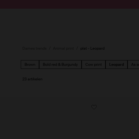
Doorgaan naar artikel
Submit search
Dames trends
Animal print
plat - Leopard
Brown
Bold red & Burgundy
Cow print
Leopard
As s
23 artikelen