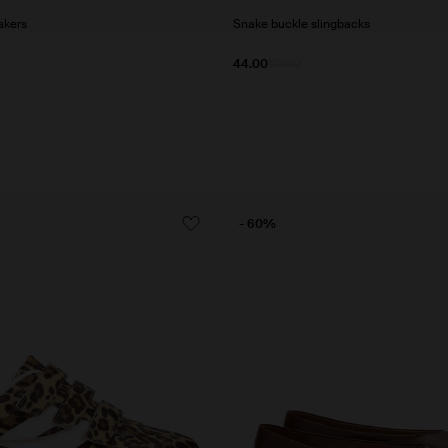
akers
Snake buckle slingbacks
44.00
110.00
- 60%