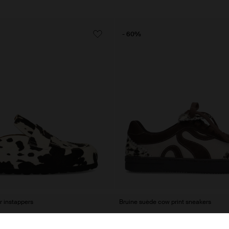
- 60%
r instappers
Bruine suède cow print sneakers
52.00
130.00