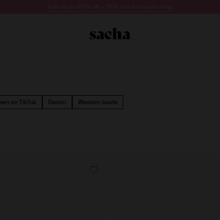
Sale up to 60% off + 10% extra kassakorting
een on TikTok
Denim
Western boots