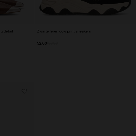
ig detail
Zwarte leren cow print sneakers
52.00
130.00