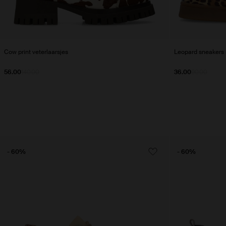
Cow print veterlaarsjes
Leopard sneakers 
56.00
140.00
36.00
90.00
- 60%
- 60%