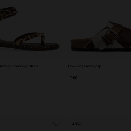
met goudkleurige studs
Cow clogs met gesp
119.99
- 40%