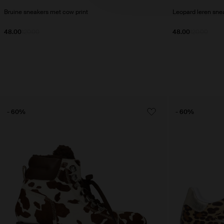
Bruine sneakers met cow print
Leopard leren sne
48.00
120.00
48.00
120.00
- 60%
- 60%