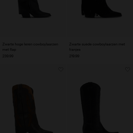
Zwarte hoge leren cowboylaarzen
Zwarte suède cowboylaarzen met
met flap
franjes
239.99
219.99