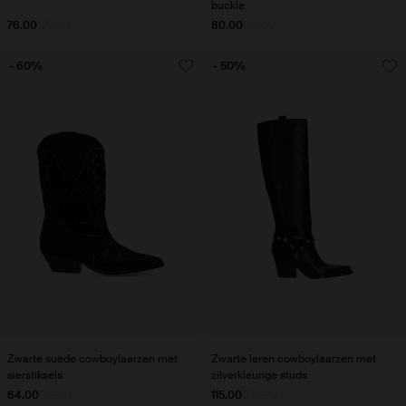
buckle
76.00
190.00
80.00
160.00
- 60%
- 50%
Zwarte suède cowboylaarzen met
Zwarte leren cowboylaarzen met
sierstiksels
zilverkleurige studs
64.00
160.00
115.00
230.00