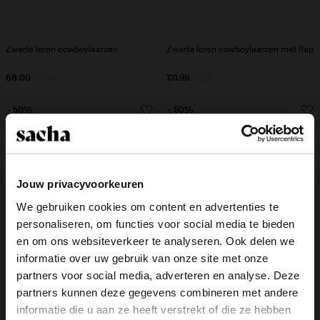
Zwarte leren cowboylaarzen
Zwarte leren cowboylaarzen met flap
68.00
170.00
131.99
219.98
- 50%
- 50%
Jouw privacyvoorkeuren
We gebruiken cookies om content en advertenties te
personaliseren, om functies voor social media te bieden
×
en om ons websiteverkeer te analyseren. Ook delen we
View this website in English?
informatie over uw gebruik van onze site met onze
partners voor social media, adverteren en analyse. Deze
It looks like your language isn't Dutch. Would
partners kunnen deze gegevens combineren met andere
you like to switch to English?
informatie die u aan ze heeft verstrekt of die ze hebben