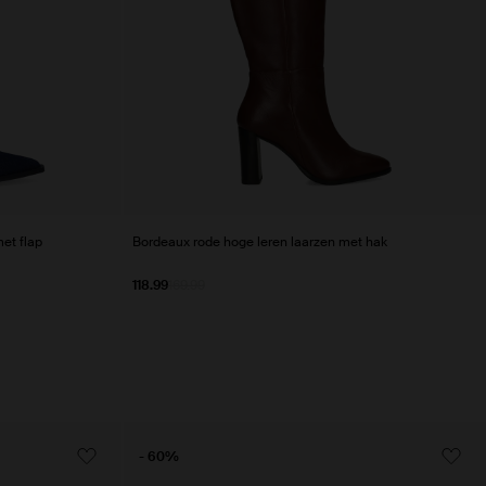
et flap
Bordeaux rode hoge leren laarzen met hak
118.99
169.99
- 60%