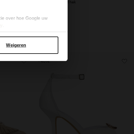
Bruine muiltjes met hak
30.00
74.98
tie over hoe Google uw
cy
.
Weigeren
- 40%