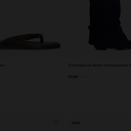
ers
Donkerblauwe denim cowboylaarzen m
65.99
109.98
- 50%