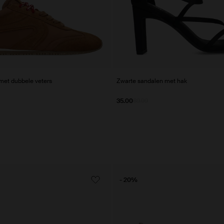
et dubbele veters
Zwarte sandalen met hak
35.00
69.99
- 20%