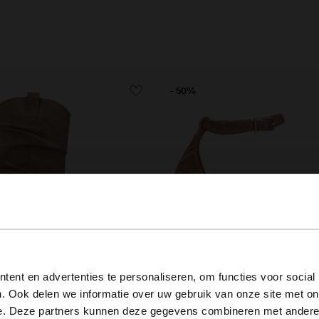
- 50%
View this website in English?
ent en advertenties te personaliseren, om functies voor social
. Ook delen we informatie over uw gebruik van onze site met on
It looks like your language isn't Dutch. Would you like to
e. Deze partners kunnen deze gegevens combineren met andere i