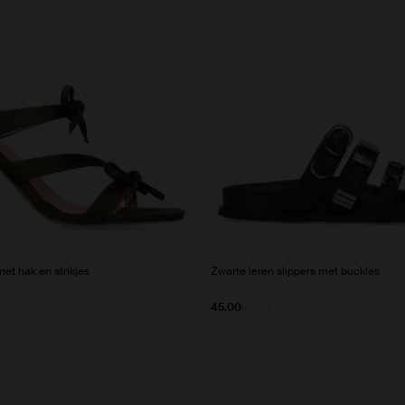
et hak en strikjes
Zwarte leren slippers met buckles
45.00
89.98