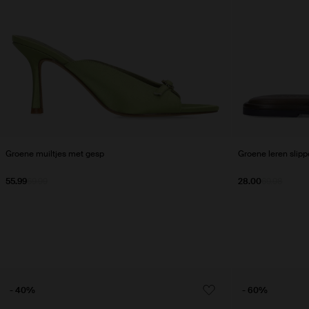
Groene muiltjes met gesp
Groene leren slipp
55.99
69.99
28.00
69.98
- 40%
- 60%