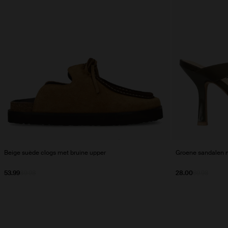
Beige suède clogs met bruine upper
Groene sandalen m
53.99
89.98
28.00
69.98