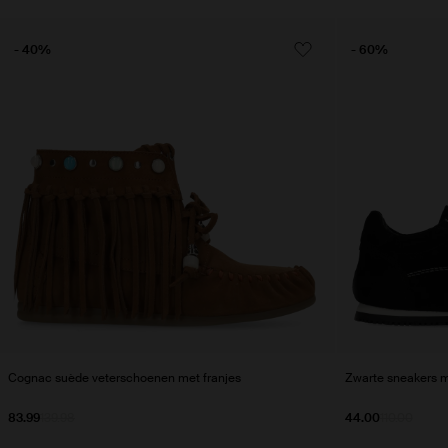
- 40%
- 60%
Cognac suède veterschoenen met franjes
Zwarte sneakers m
83.99
139.98
44.00
110.00