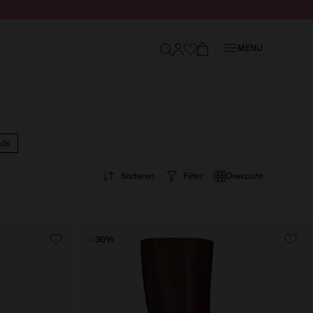
Sluiten
MENU
nds
Sorteren
Filter
Overzicht
- 30%