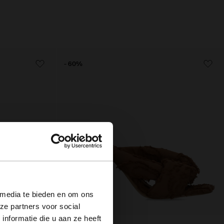
- 60%
×
 media te bieden en om ons
ze partners voor social
nformatie die u aan ze heeft