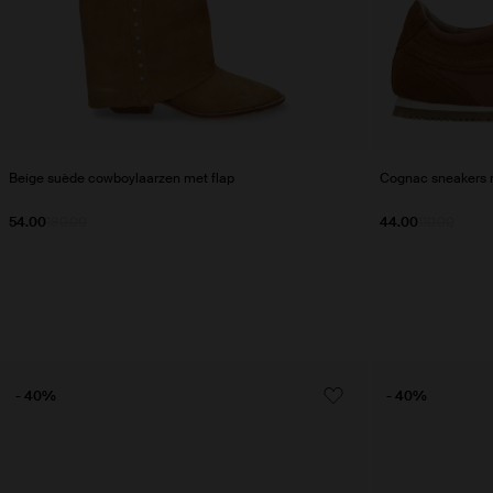
Beige suède cowboylaarzen met flap
Cognac sneakers m
54.00
180.00
44.00
110.00
- 40%
- 40%