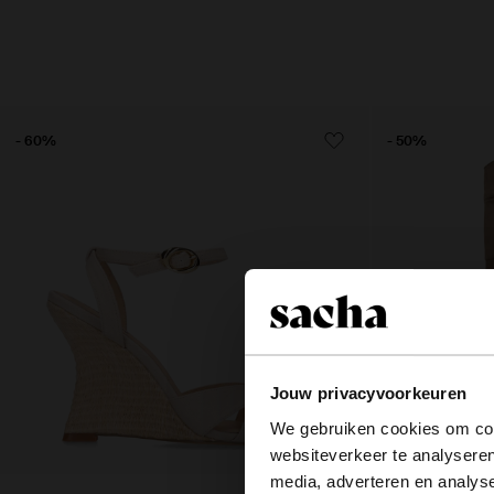
- 60%
- 50%
Jouw privacyvoorkeuren
We gebruiken cookies om cont
websiteverkeer te analyseren
media, adverteren en analys