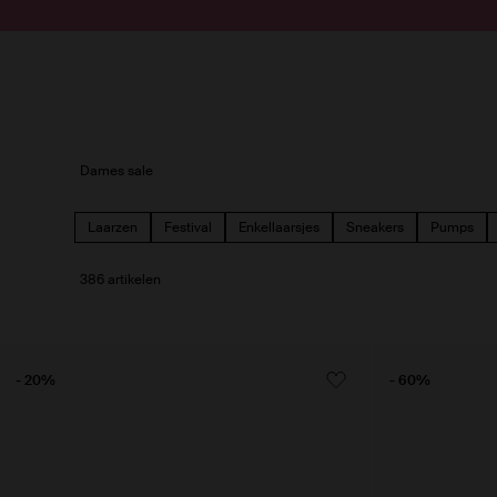
Doorgaan naar artikel
Submit search
Dames sale
Laarzen
Festival
Enkellaarsjes
Sneakers
Pumps
386 artikelen
- 20%
- 60%