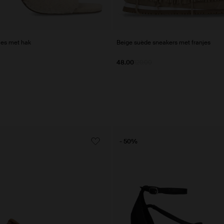
jes met hak
Beige suède sneakers met franjes
48.00
120.00
- 50%