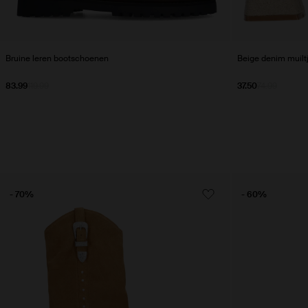
Bruine leren bootschoenen
Beige denim muilt
83.99
119.99
37.50
74.99
- 70%
- 60%