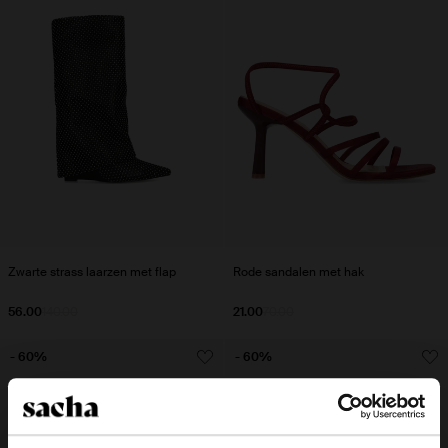
Zwarte strass laarzen met flap
Rode sandalen met hak
56.00
140.00
21.00
70.00
- 60%
- 60%