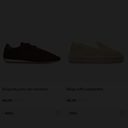
Burgundy pony hair sneakers
Beige raffia espadrilles
48.00
120.00
36.00
90.00
- 60%
- 70%