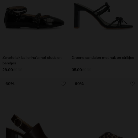
Zwarte lak ballerina's met studs en
Groene sandalen met hak en strikjes
bandjes
28.00
69.98
35.00
69.99
- 60%
- 60%