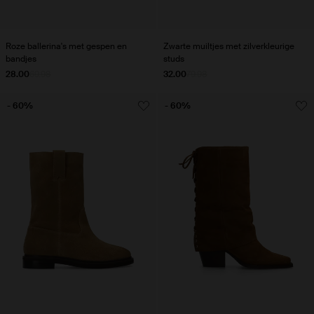
Roze ballerina's met gespen en
Zwarte muiltjes met zilverkleurige
bandjes
studs
28.00
69.98
32.00
79.98
- 60%
- 60%