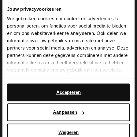
Jouw privacyvoorkeuren
We gebruiken cookies om content en advertenties te
personaliseren, om functies voor social media te bieden
×
en om ons websiteverkeer te analyseren. Ook delen we
View this website in English?
informatie over uw gebruik van onze site met onze
partners voor social media, adverteren en analyse. Deze
It looks like your language isn't Dutch. Would
partners kunnen deze gegevens combineren met andere
you like to switch to English?
informatie die u aan ze heeft verstrekt of die ze hebben
verzameld op basis van uw gebruik van hun services.
Beige strass sandalen met hak
Leopard muiltjes met hak
Yes, switch to
No, stay in Dutch
28.00
69.98
28.00
69.98
English
Daarnaast werken wij samen met Google voor
advertentie- en meetdoeleinden. Meer informatie over
Accepteren
- 60%
- 50%
hoe Google uw persoonsgegevens gebruikt, vindt u op
Google’s pagina over zakelijke veiligheid en privacy
.
Aanpassen
Weigeren