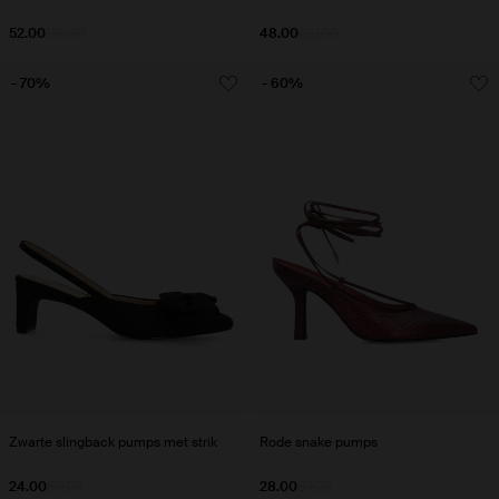
52.00
130.00
48.00
120.00
- 70%
- 60%
Zwarte slingback pumps met strik
Rode snake pumps
24.00
80.00
28.00
69.98