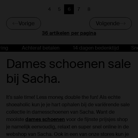
4
5
6
7
8
Vorige
Vorige
Huidige pagina
Vorige
Vorige
Vorige
Volgende
per pagina
Achteraf betalen
14 dagen bedenktijd
Snelle l
Dames schoenen sale
bij Sacha.
It’s sale time! Less money, double the fun! Als echte
shoeaholic kun je je hart ophalen bij de variërende sale
collectie in damesschoenen van Sacha. Want de
mooiste
dames schoenen
voor de fijnste prijsjes shop
je namelijk eenvoudig, relaxt en super snel online in de
webshop van Sacha. Ook in een van onze stores kun je