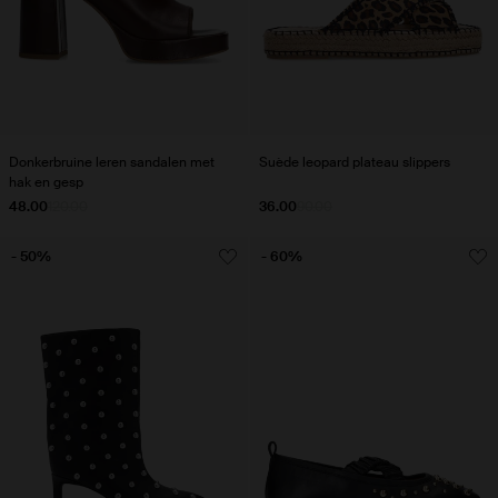
Donkerbruine leren sandalen met
Suède leopard plateau slippers
hak en gesp
48.00
120.00
36.00
90.00
- 50%
- 60%