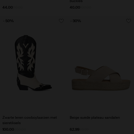
buckles
44.00
110.00
40.00
100.00
- 50%
- 30%
Zwarte leren cowboylaarzen met
Beige suède plateau sandalen
sierstiksels
100.00
200.00
62.99
89.99