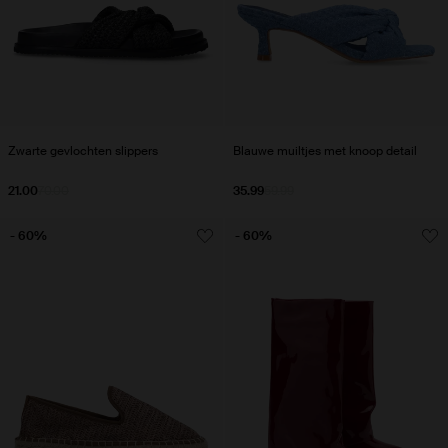
Zwarte gevlochten slippers
Blauwe muiltjes met knoop detail
21.00
70.00
35.99
59.99
- 60%
- 60%