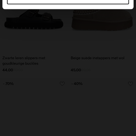
Zwarte leren slippers met
Beige suède instappers met wol
goudkleurige buckles
44.00
110.00
45.00
89.98
- 70%
- 40%