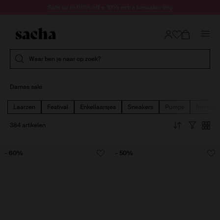
Doorgaan naar artikel
Sale up to 60% off + 10% extra kassakorting
Submit search
Waar ben je naar op zoek?
Dames sale
Laarzen
Festival
Enkellaarsjes
Sneakers
Pumps
Instappe
384 artikelen
- 60%
- 50%