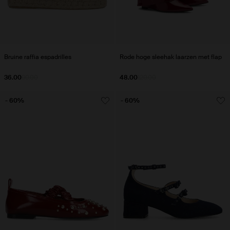
Bruine raffia espadrilles
Rode hoge sleehak laarzen met flap
36.00
90.00
48.00
120.00
- 60%
- 60%