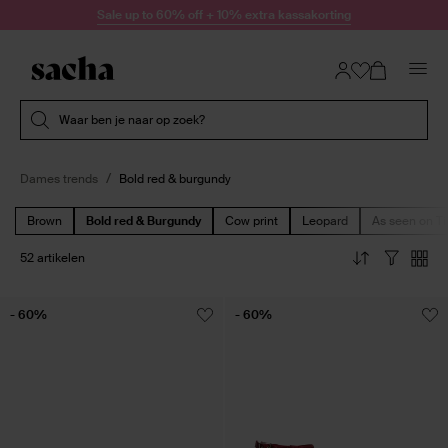
Doorgaan naar artikel
Sale up to 60% off + 10% extra kassakorting
Submit search
Waar ben je naar op zoek?
Dames trends
Bold red & burgundy
Brown
Bold red & Burgundy
Cow print
Leopard
As seen on Ti
52 artikelen
- 60%
- 60%