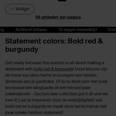
Vorige
per pagina
Achteraf betalen
14 dagen bedenktijd
Snelle 
Statement colors: Bold red &
burgundy
Get ready, because this autumn is all about making a
statement with
bold red & burgundy
! Deze kleuren zijn
dé trend van deze herfst en brengen een nieuwe
dimensie aan je gardrobe. Of je nu kiest voor een paar
bordeauxrode slingbacks of een felrood paar
cowboyboots – Sacha’s new collection got it all and we
love it! Laat je inspireren door de veelzijdigheid van
bold red en burgundy en maak deze herfst indruk met
jouw unieke fashion statement!