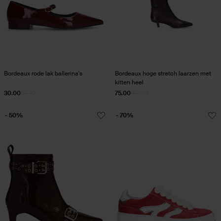
Bordeaux rode lak ballerina's
Bordeaux hoge stretch laarzen met
kitten heel
30.00
59.99
75.00
150.00
- 50%
- 70%