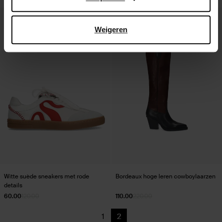
- 50%
- 50%
Weigeren
Witte suède sneakers met rode
Bordeaux hoge leren cowboylaarzen
details
60.00
120.00
110.00
220.00
1
2
Vorige
Huidige pagina