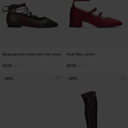
Burgundy leren ballerina's met veters
Rode Mary Jane's
32.00
79.98
32.00
79.98
- 50%
- 50%