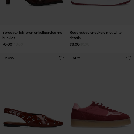
Bordeaux lak leren enkellaarsjes met
Rode suède sneakers met witte
buckles
details
70.00
140.00
33.00
110.00
- 60%
- 60%