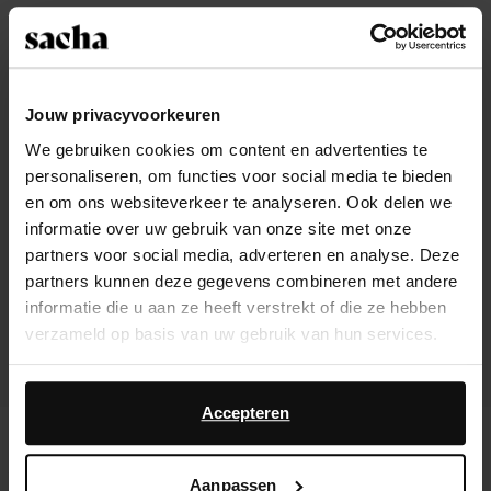
65.00
130.00
40.00
100.00
- 60%
- 60%
WideFit
Jouw privacyvoorkeuren
We gebruiken cookies om content en advertenties te
personaliseren, om functies voor social media te bieden
en om ons websiteverkeer te analyseren. Ook delen we
informatie over uw gebruik van onze site met onze
partners voor social media, adverteren en analyse. Deze
partners kunnen deze gegevens combineren met andere
informatie die u aan ze heeft verstrekt of die ze hebben
verzameld op basis van uw gebruik van hun services.
Daarnaast werken wij samen met Google voor
advertentie- en meetdoeleinden. Meer informatie over
Accepteren
Burgundy leren biker boots
Bordeaux leren hoge laarzen met
hoe Google uw persoonsgegevens gebruikt, vindt u op
brede schacht
Google’s pagina over zakelijke veiligheid en privacy
.
72.00
180.00
80.00
200.00
Aanpassen