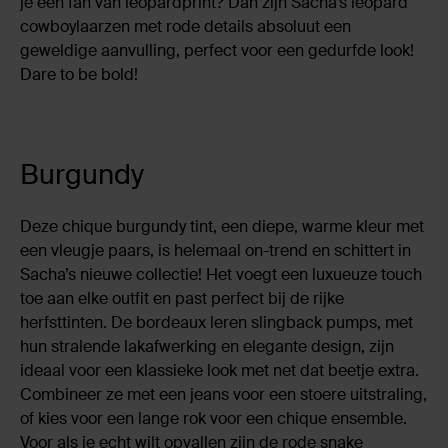
je een fan van leopardprint? Dan zijn Sacha’s leopard
cowboylaarzen met rode details absoluut een
geweldige aanvulling, perfect voor een gedurfde look!
Dare to be bold!
Burgundy
Deze chique burgundy tint, een diepe, warme kleur met
een vleugje paars, is helemaal on-trend en schittert in
Sacha’s nieuwe collectie! Het voegt een luxueuze touch
toe aan elke outfit en past perfect bij de rijke
herfsttinten. De bordeaux leren slingback pumps, met
hun stralende lakafwerking en elegante design, zijn
ideaal voor een klassieke look met net dat beetje extra.
Combineer ze met een jeans voor een stoere uitstraling,
of kies voor een lange rok voor een chique ensemble.
Voor als je echt wilt opvallen zijn de rode snake