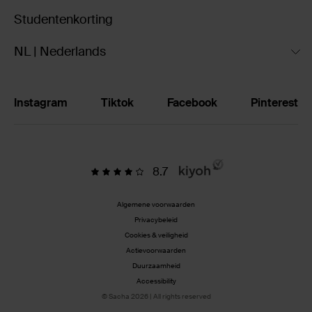
Studentenkorting
NL | Nederlands
Instagram
Tiktok
Facebook
Pinterest
8.7
Algemene voorwaarden
Privacybeleid
Cookies & veiligheid
Actievoorwaarden
Duurzaamheid
Accessibility
© Sacha 2026 | All rights reserved