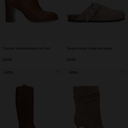
Cognac enkellaarsjes met hak
Taupe suède clogs met gesp
149.99
89.99
- 60%
- 60%