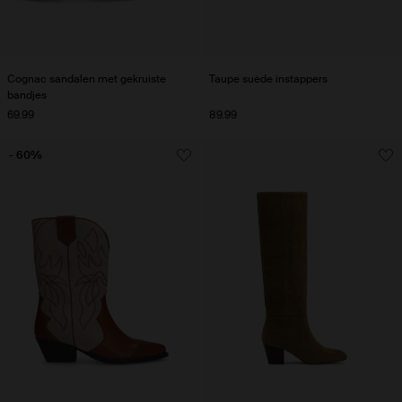
Cognac sandalen met gekruiste
Taupe suède instappers
bandjes
69.99
89.99
- 60%