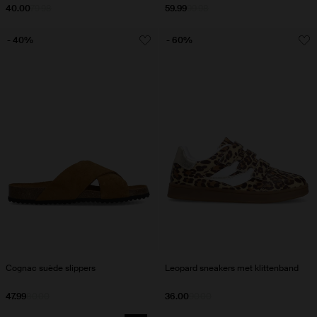
40.00
79.98
59.99
99.98
- 40%
- 60%
Cognac suède slippers
Leopard sneakers met klittenband
47.99
80.00
36.00
90.00