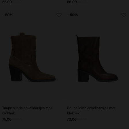
55.00
110.00
56.00
140.00
- 50%
- 50%
Taupe suède enkellaarsjes met
Bruine leren enkellaarsjes met
blokhak
blokhak
75.00
150.00
70.00
140.00