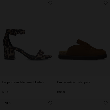
Leopard sandalen met blokhak
Bruine suède instappers
69.99
89.99
- 70%