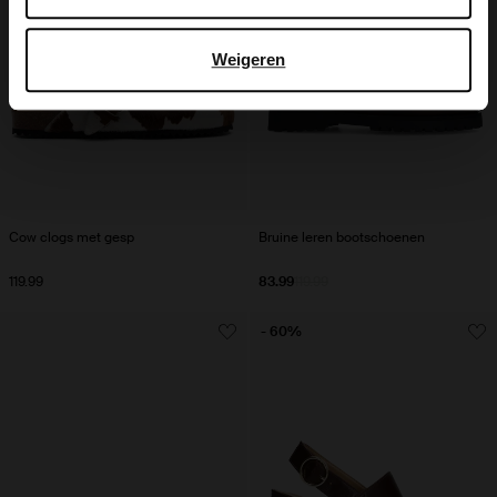
Weigeren
Cow clogs met gesp
Bruine leren bootschoenen
119.99
83.99
119.99
- 60%