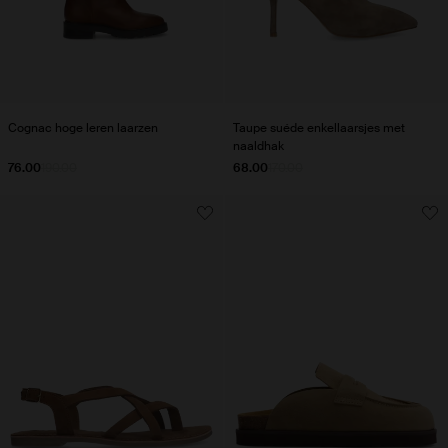
Cognac hoge leren laarzen
Taupe suéde enkellaarsjes met
naaldhak
76.00
190.00
68.00
170.00