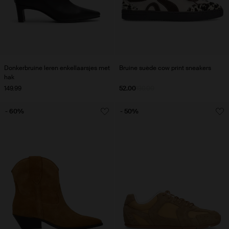
Donkerbruine leren enkellaarsjes met
Bruine suède cow print sneakers
hak
149.99
52.00
130.00
- 60%
- 50%