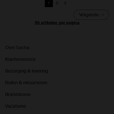
1
2
3
Huidige pagina
Vorige
Vorige
Volgende
per pagina
Over Sacha
Klantenservice
Bezorging & levering
Ruilen & retourneren
Brandstores
Vacatures