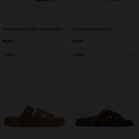
Taupe suède western enkellaarsjes
Taupe suède sneakers
56.00
140.00
55.00
110.00
- 50%
- 60%