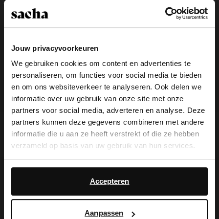
Jouw privacyvoorkeuren
We gebruiken cookies om content en advertenties te
personaliseren, om functies voor social media te bieden
×
en om ons websiteverkeer te analyseren. Ook delen we
View this website in English?
informatie over uw gebruik van onze site met onze
partners voor social media, adverteren en analyse. Deze
It looks like your language isn't Dutch. Would
partners kunnen deze gegevens combineren met andere
Leopard clogs met gesp
Bruine suède teddy sneakers
you like to switch to English?
informatie die u aan ze heeft verstrekt of die ze hebben
119.99
44.00
110.00
verzameld op basis van uw gebruik van hun services.
Yes, switch to
No, stay in Dutch
- 30%
English
Daarnaast werken wij samen met Google voor
advertentie- en meetdoeleinden. Meer informatie over
Accepteren
hoe Google uw persoonsgegevens gebruikt, vindt u op
Google’s pagina over zakelijke veiligheid en privacy
.
Aanpassen