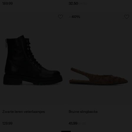
189.99
32.50
64.99
- 40%
Zwarte leren veterlaarsjes
Bruine slingbacks
129.99
41.99
69.99