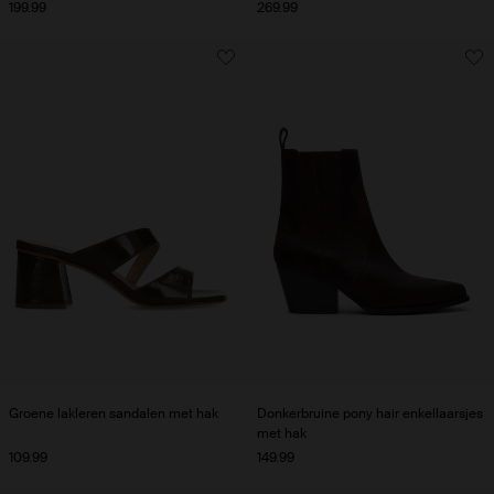
199.99
269.99
Groene lakleren sandalen met hak
Donkerbruine pony hair enkellaarsjes
met hak
109.99
149.99