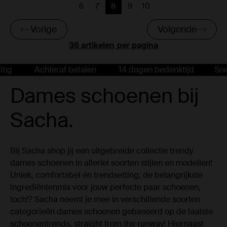
6
7
8
9
10
Vorige
Vorige
Huidige pagina
Vorige
Vorige
Vorige
Volgende
per pagina
Achteraf betalen
14 dagen bedenktijd
Snelle le
Dames schoenen bij
Sacha.
Bij Sacha shop jij een uitgebreide collectie trendy
dames schoenen in allerlei soorten stijlen en modellen!
Uniek, comfortabel én trendsetting; de belangrijkste
ingrediëntenmix voor jouw perfecte paar schoenen,
toch!? Sacha neemt je mee in verschillende soorten
categorieën dames schoenen gebaseerd op de laatste
schoenentrends, straight from the runway! Hiernaast