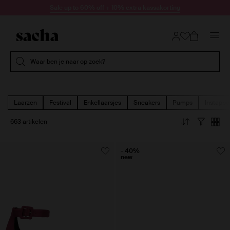
Doorgaan naar artikel
Sale up to 60% off + 10% extra kassakorting
Submit search
Waar ben je naar op zoek?
Laarzen
Festival
Enkellaarsjes
Sneakers
Pumps
Instappe
663 artikelen
- 40%
new