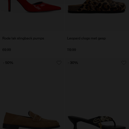
Rode lak slingback pumps
Leopard clogs met gesp
69.99
119.99
- 50%
- 30%