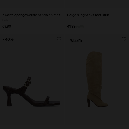
Zwarte opengewerkte sandalen met
Beige slingbacks met strik
hak
69.99
41.99
69.99
- 40%
WideFit