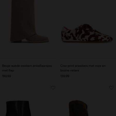
Beige suède western enkellaarsjes
Cow print sneakers met roze en
met flap
bruine veters
199.99
139.99