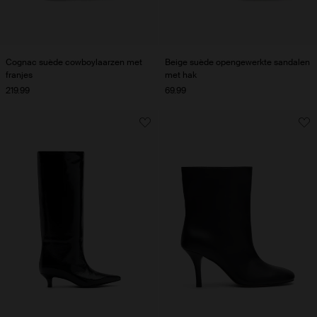
Cognac suède cowboylaarzen met
Beige suède opengewerkte sandalen
franjes
met hak
219.99
69.99