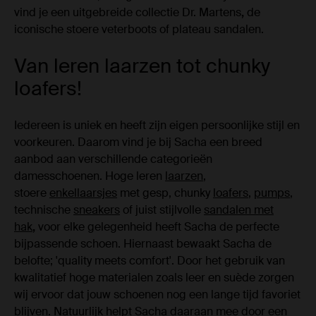
vind je een uitgebreide collectie Dr. Martens
,
de
iconische stoere veterboots of plateau sandalen.
Van leren laarzen tot chunky
loafers!
Iedereen is uniek en heeft zijn eigen persoonlijke stijl en
voorkeuren. Daarom vind je bij Sacha een breed
aanbod aan verschillende categorieën
damesschoenen. Hoge leren
laarzen
,
stoere
enkellaarsjes
met gesp, chunky
loafers
,
pumps
,
technische
sneakers
of juist stijlvolle
sandalen met
hak
,
voor elke gelegenheid heeft Sacha de perfecte
bijpassende schoen. Hiernaast bewaakt Sacha de
belofte; 'quality meets comfort'. Door het gebruik van
kwalitatief hoge materialen zoals leer en suède zorgen
wij ervoor dat jouw schoenen nog een lange tijd favoriet
blijven. Natuurlijk helpt Sacha daaraan mee door een