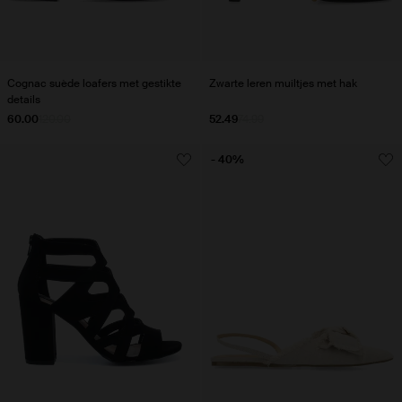
Cognac suède loafers met gestikte
Zwarte leren muiltjes met hak
details
60.00
120.00
52.49
74.99
- 40%