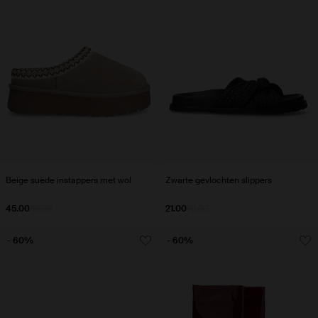
Beige suède instappers met wol
Zwarte gevlochten slippers
45.00
89.98
21.00
70.00
- 60%
- 60%