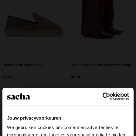
Bruine raffia espadrilles
Rode hoge sleehak laarzen met flap
36.00
90.00
48.00
120.00
- 60%
- 60%
Jouw privacyvoorkeuren
We gebruiken cookies om content en advertenties te
personaliseren, om functies voor social media te bieden