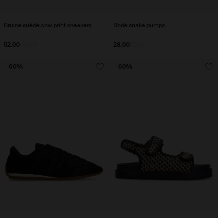
Bruine suède cow print sneakers
Rode snake pumps
52.00
130.00
28.00
69.98
- 60%
- 60%