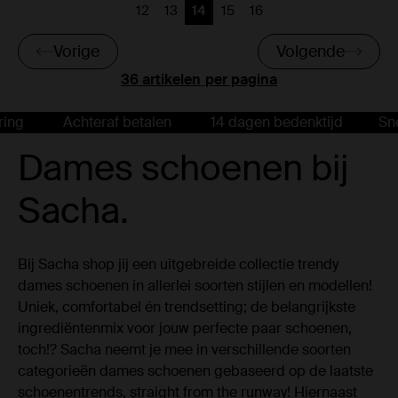
12
13
14
15
16
Vorige
Vorige
Huidige pagina
Vorige
Vorige
Vorige
Volgende
per pagina
Achteraf betalen
14 dagen bedenktijd
Snelle l
Dames schoenen bij
Sacha.
Bij Sacha shop jij een uitgebreide collectie trendy
dames schoenen in allerlei soorten stijlen en modellen!
Uniek, comfortabel én trendsetting; de belangrijkste
ingrediëntenmix voor jouw perfecte paar schoenen,
toch!? Sacha neemt je mee in verschillende soorten
categorieën dames schoenen gebaseerd op de laatste
schoenentrends, straight from the runway! Hiernaast