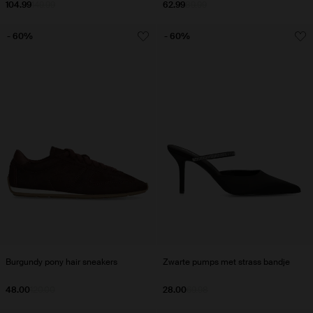
104.99
149.99
62.99
89.99
- 60%
- 60%
Burgundy pony hair sneakers
Zwarte pumps met strass bandje
48.00
120.00
28.00
69.98