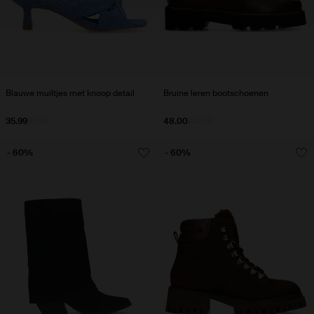
Blauwe muiltjes met knoop detail
Bruine leren bootschoenen
35.99
59.99
48.00
120.00
- 60%
- 60%