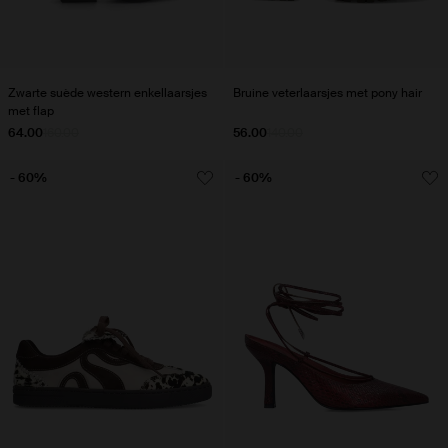
Zwarte suède western enkellaarsjes
Bruine veterlaarsjes met pony hair
met flap
64.00
160.00
56.00
140.00
- 60%
- 60%