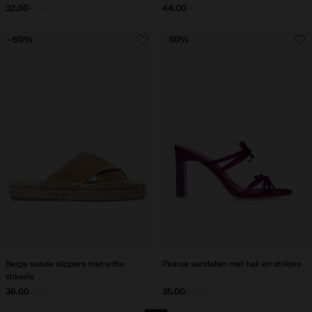
32.00
79.98
44.00
110.00
- 60%
- 50%
Beige suède slippers met witte
Paarse sandalen met hak en strikjes
stiksels
36.00
90.00
35.00
69.99