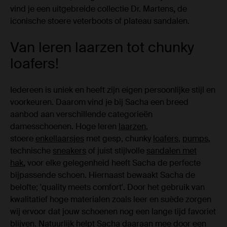
vind je een uitgebreide collectie Dr. Martens
,
de
iconische stoere veterboots of plateau sandalen.
Van leren laarzen tot chunky
loafers!
Iedereen is uniek en heeft zijn eigen persoonlijke stijl en
voorkeuren. Daarom vind je bij Sacha een breed
aanbod aan verschillende categorieën
damesschoenen. Hoge leren
laarzen
,
stoere
enkellaarsjes
met gesp, chunky
loafers
,
pumps
,
technische
sneakers
of juist stijlvolle
sandalen met
hak
,
voor elke gelegenheid heeft Sacha de perfecte
bijpassende schoen. Hiernaast bewaakt Sacha de
belofte; 'quality meets comfort'. Door het gebruik van
kwalitatief hoge materialen zoals leer en suède zorgen
wij ervoor dat jouw schoenen nog een lange tijd favoriet
blijven. Natuurlijk helpt Sacha daaraan mee door een