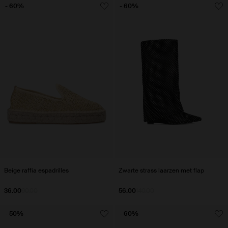
- 60%
- 60%
Beige raffia espadrilles
Zwarte strass laarzen met flap
36.00
90.00
56.00
140.00
- 50%
- 60%